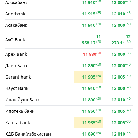
+30
+40
Алокабанк
11 910
12 000
+35
+45
Anorbank
11 915
12 010
+30
+50
Асакабанк
11 910
12 000
11
12
AVO Bank
+28
+30
558.17
273.11
-20
+35
Apex Bank
11 880
12 000
+30
+40
Давр Банк
11 860
12 000
+50
+40
Garant bank
11 935
12 005
+60
+40
Hayot Bank
11 910
12 000
+20
+40
Ипак Йули Банк
11 890
12 010
+30
+40
Ипотека банк
11 860
12 005
+30
+30
Kapitalbank
11 935
12 005
+60
+45
КДБ Банк Узбекистан
11 890
12 010