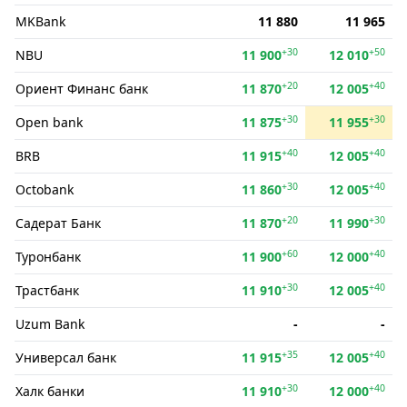
MKBank
11 880
11 965
+30
+50
NBU
11 900
12 010
+20
+40
Ориент Финанс банк
11 870
12 005
+30
+30
Open bank
11 875
11 955
+40
+40
BRB
11 915
12 005
+30
+40
Octobank
11 860
12 005
+20
+30
Садерат Банк
11 870
11 990
+60
+40
Туронбанк
11 900
12 000
+30
+40
Трастбанк
11 910
12 005
Uzum Bank
-
-
+35
+40
Универсал банк
11 915
12 005
+30
+40
Халк банки
11 910
12 000