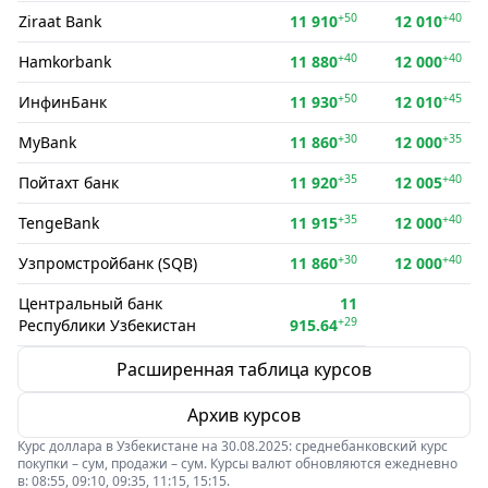
+50
+40
Ziraat Bank
11 910
12 010
+40
+40
Hamkorbank
11 880
12 000
+50
+45
ИнфинБанк
11 930
12 010
+30
+35
MyBank
11 860
12 000
+35
+40
Пойтахт банк
11 920
12 005
+35
+40
TengeBank
11 915
12 000
+30
+40
Узпромстройбанк (SQB)
11 860
12 000
Центральный банк
11
+29
Республики Узбекистан
915.64
Расширенная таблица курсов
Архив курсов
Курс доллара в Узбекистане на 30.08.2025: среднебанковский курс
покупки – сум, продажи – сум. Курсы валют обновляются ежедневно
в: 08:55, 09:10, 09:35, 11:15, 15:15.