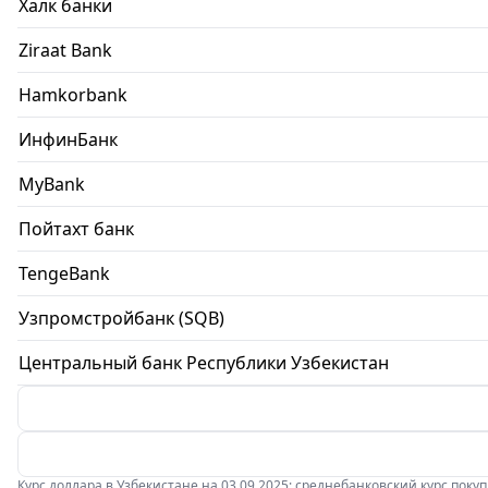
Халк банки
Ziraat Bank
Hamkorbank
ИнфинБанк
MyBank
Пойтахт банк
TengeBank
Узпромстройбанк (SQB)
Центральный банк Республики Узбекистан
Курс доллара в Узбекистане на 03.09.2025: среднебанковский курс покупки