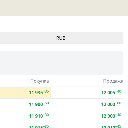
RUB
Покупка
Продажа
+35
+40
11 935
12 005
+50
+60
11 900
12 000
+30
+40
11 910
12 000
+35
+45
11 915
12 010