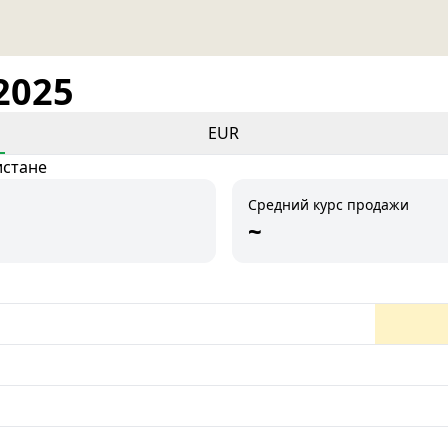
2025
EUR
истане
Средний курс продажи
~