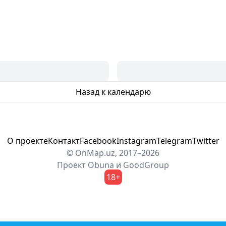
Назад к календарю
О проекте
Контакт
Facebook
Instagram
Telegram
Twitter
© OnMap.uz, 2017–2026
Проект
Obuna
и
GoodGroup
18+