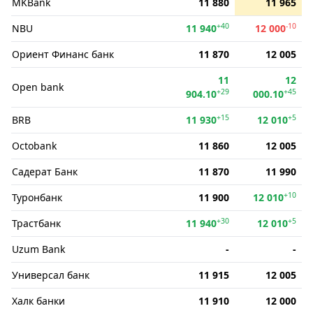
MKBank
11 880
11 965
+40
-10
NBU
11 940
12 000
Ориент Финанс банк
11 870
12 005
11
12
Open bank
+29
+45
904.10
000.10
+15
+5
BRB
11 930
12 010
Octobank
11 860
12 005
Садерат Банк
11 870
11 990
+10
Туронбанк
11 900
12 010
+30
+5
Трастбанк
11 940
12 010
Uzum Bank
-
-
Универсал банк
11 915
12 005
Халк банки
11 910
12 000