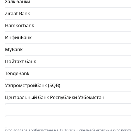
Халк банки
Ziraat Bank
Hamkorbank
ИнфинБанк
MyBank
Пойтахт банк
TengeBank
Узпромстройбанк (SQB)
Центральный банк Республики Узбекистан
Курс доллара в Узбекистане на 13.10.2025: среднебанковский курс покупки