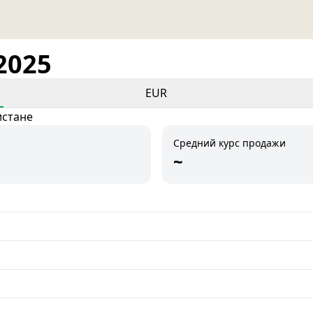
2025
EUR
истане
Средний курс продажи
~