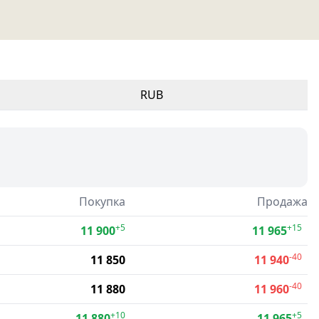
RUB
Покупка
Продажа
+5
+15
11 900
11 965
-40
11 850
11 940
-40
11 880
11 960
+10
+5
11 880
11 965