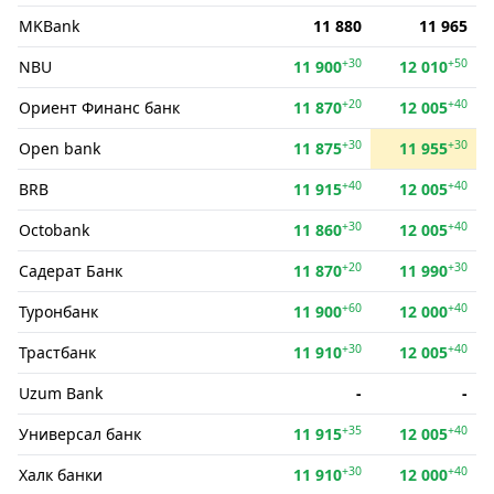
MKBank
11 880
11 965
+30
+50
NBU
11 900
12 010
+20
+40
Ориент Финанс банк
11 870
12 005
+30
+30
Open bank
11 875
11 955
+40
+40
BRB
11 915
12 005
+30
+40
Octobank
11 860
12 005
+20
+30
Садерат Банк
11 870
11 990
+60
+40
Туронбанк
11 900
12 000
+30
+40
Трастбанк
11 910
12 005
Uzum Bank
-
-
+35
+40
Универсал банк
11 915
12 005
+30
+40
Халк банки
11 910
12 000