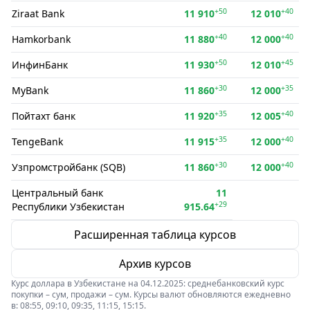
+50
+40
Ziraat Bank
11 910
12 010
+40
+40
Hamkorbank
11 880
12 000
+50
+45
ИнфинБанк
11 930
12 010
+30
+35
MyBank
11 860
12 000
+35
+40
Пойтахт банк
11 920
12 005
+35
+40
TengeBank
11 915
12 000
+30
+40
Узпромстройбанк (SQB)
11 860
12 000
Центральный банк
11
+29
Республики Узбекистан
915.64
Расширенная таблица курсов
Архив курсов
Курс доллара в Узбекистане на 04.12.2025: среднебанковский курс
покупки – сум, продажи – сум. Курсы валют обновляются ежедневно
в: 08:55, 09:10, 09:35, 11:15, 15:15.