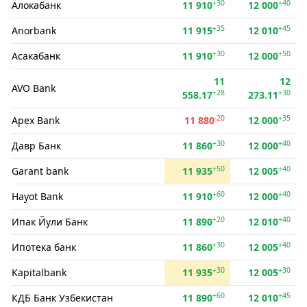
+30
+40
Алокабанк
11 910
12 000
+35
+45
Anorbank
11 915
12 010
+30
+50
Асакабанк
11 910
12 000
11
12
AVO Bank
+28
+30
558.17
273.11
-20
+35
Apex Bank
11 880
12 000
+30
+40
Давр Банк
11 860
12 000
+50
+40
Garant bank
11 935
12 005
+60
+40
Hayot Bank
11 910
12 000
+20
+40
Ипак Йули Банк
11 890
12 010
+30
+40
Ипотека банк
11 860
12 005
+30
+30
Kapitalbank
11 935
12 005
+60
+45
КДБ Банк Узбекистан
11 890
12 010