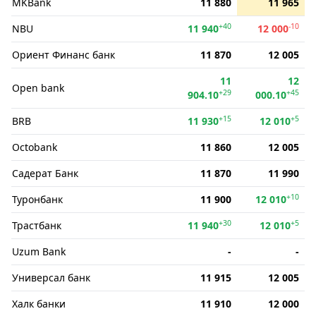
MKBank
11 880
11 965
+40
-10
NBU
11 940
12 000
Ориент Финанс банк
11 870
12 005
11
12
Open bank
+29
+45
904.10
000.10
+15
+5
BRB
11 930
12 010
Octobank
11 860
12 005
Садерат Банк
11 870
11 990
+10
Туронбанк
11 900
12 010
+30
+5
Трастбанк
11 940
12 010
Uzum Bank
-
-
Универсал банк
11 915
12 005
Халк банки
11 910
12 000