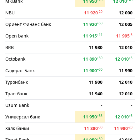
MKBank
11 950
12 010
-20
NBU
11 920
12 000
+50
Ориент Финанс банк
11 920
12 005
+11
-5
Open bank
11 915
11 995
BRB
11 930
12 010
+30
+5
Octobank
11 890
12 010
+30
Садерат Банк
11 900
11 990
Туронбанк
11 900
12 010
Трастбанк
11 940
12 010
Uzum Bank
-
-
+35
+5
Универсал банк
11 950
12 010
-30
-20
Халк банки
11 880
11 980
+50
Ziraat Bank
11 950
12 010