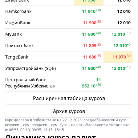
+10
Hamkorbank
11 910
12 010
-30
ИнфинБанк
11 900
12 010
+40
+10
MyBank
11 900
12 010
-25
+5
Пойтахт банк
11 895
12 010
-35
-30
TengeBank
11 880
11 970
+40
+10
Узпромстройбанк (SQB)
11 900
12 010
Центральный банк
11
+36
Республики Узбекистан
952.10
Расширенная таблица курсов
Архив курсов
Курс доллара в Узбекистане на 22.12.2025: среднебанковский курс
покупки – сум, продажи – сум. Курсы валют обновляются ежедневно
в: 08:55, 09:10, 09:35, 11:15, 15:15.
Динамика курса валют