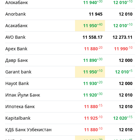
+30
+10
Алокабанк
11 940
12 010
Anorbank
11 945
12 010
+40
+10
Асакабанк
11 950
12 010
AVO Bank
11 558.17
12 273.11
-20
-10
Apex Bank
11 880
11 990
+30
Давр Банк
11 890
12 000
+10
+5
Garant bank
11 950
12 010
+20
Hayot Bank
11 930
12 000
+30
Ипак Йули Банк
11 920
12 010
-15
Ипотека банк
11 880
12 010
-10
+15
Kapitalbank
11 925
12 020
-10
КДБ Банк Узбекистан
11 880
12 010
+70
+45