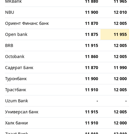
MKBank
11 880
11 965
NBU
11 900
12 010
Ориент Финанс банк
11 870
12 005
Open bank
11 875
11 955
BRB
11 915
12 005
Octobank
11 860
12 005
Садерат Банк
11 870
11 990
Туронбанк
11 900
12 000
Трастбанк
11 910
12 005
Uzum Bank
-
-
Универсал банк
11 915
12 005
Халк банки
11 910
12 000
Ziraat Bank
11 910
12 010