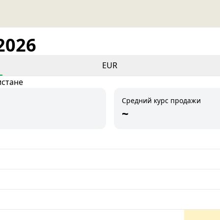
2026
EUR
истане
Средний курс продажи
~