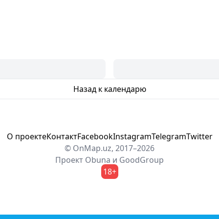
Назад к календарю
О проекте
Контакт
Facebook
Instagram
Telegram
Twitter
© OnMap.uz, 2017–2026
Проект
Obuna
и
GoodGroup
18+