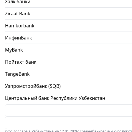
Халк банки
Ziraat Bank
Hamkorbank
ИнфинБанк
MyBank
Пойтахт банк
TengeBank
Узпромстройбанк (SQB)
Центральный банк Республики Узбекистан
Курс доллара в Узбекистане на 12.01.2026: среднебанковский курс покупки