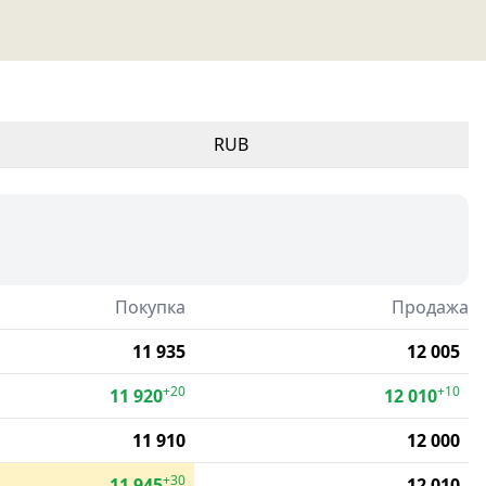
RUB
Покупка
Продажа
11 935
12 005
+20
+10
11 920
12 010
11 910
12 000
+30
11 945
12 010