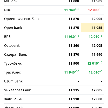
MKBank
11 880
11 965
+40
-10
NBU
11 940
12 000
Ориент Финанс банк
11 870
12 005
Open bank
11 875
11 955
+15
+5
BRB
11 930
12 010
Octobank
11 860
12 005
Садерат Банк
11 870
11 990
+10
Туронбанк
11 900
12 010
+30
+5
Трастбанк
11 940
12 010
Uzum Bank
-
-
Универсал банк
11 915
12 005
Халк банки
11 910
12 000
Ziraat Bank
11 910
12 010