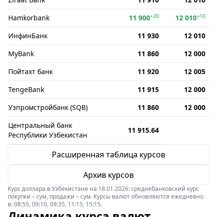
+20
+10
Hamkorbank
11 900
12 010
ИнфинБанк
11 930
12 010
MyBank
11 860
12 000
Пойтахт банк
11 920
12 005
TengeBank
11 915
12 000
Узпромстройбанк (SQB)
11 860
12 000
Центральный банк
11 915.64
Республики Узбекистан
Расширенная таблица курсов
Архив курсов
Курс доллара в Узбекистане на 18.01.2026: среднебанковский курс
покупки – сум, продажи – сум. Курсы валют обновляются ежедневно
в: 08:55, 09:10, 09:35, 11:15, 15:15.
Динамика курса валют