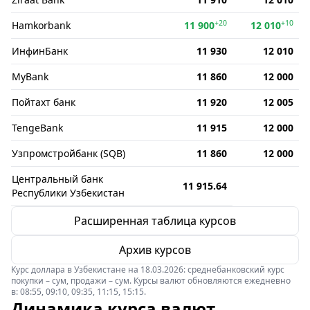
+20
+10
Hamkorbank
11 900
12 010
ИнфинБанк
11 930
12 010
MyBank
11 860
12 000
Пойтахт банк
11 920
12 005
TengeBank
11 915
12 000
Узпромстройбанк (SQB)
11 860
12 000
Центральный банк
11 915.64
Республики Узбекистан
Расширенная таблица курсов
Архив курсов
Курс доллара в Узбекистане на 18.03.2026: среднебанковский курс
покупки – сум, продажи – сум. Курсы валют обновляются ежедневно
в: 08:55, 09:10, 09:35, 11:15, 15:15.
Динамика курса валют