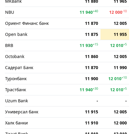
MKBank
11 880
11 965
+40
-10
NBU
11 940
12 000
Ориент Финанс банк
11 870
12 005
Open bank
11 875
11 955
+15
+5
BRB
11 930
12 010
Octobank
11 860
12 005
Садерат Банк
11 870
11 990
+10
Туронбанк
11 900
12 010
+30
+5
Трастбанк
11 940
12 010
Uzum Bank
-
-
Универсал банк
11 915
12 005
Халк банки
11 910
12 000
Ziraat Bank
11 910
12 010