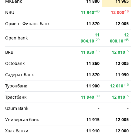
MKBank
11 880
11 965
+40
-10
NBU
11 940
12 000
Ориент Финанс банк
11 870
12 005
11
12
Open bank
+29
+45
904.10
000.10
+15
+5
BRB
11 930
12 010
Octobank
11 860
12 005
Садерат Банк
11 870
11 990
+10
Туронбанк
11 900
12 010
+30
+5
Трастбанк
11 940
12 010
Uzum Bank
-
-
Универсал банк
11 915
12 005
Халк банки
11 910
12 000