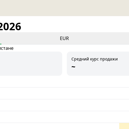
2026
EUR
истане
Средний курс продажи
~