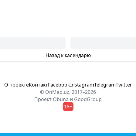
Назад к календарю
О проекте
Контакт
Facebook
Instagram
Telegram
Twitter
© OnMap.uz, 2017–2026
Проект
Obuna
и
GoodGroup
18+