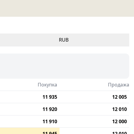
RUB
Покупка
Продажа
11 935
12 005
11 920
12 010
11 910
12 000
11 945
12 010