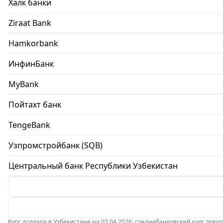
Халк банки
Ziraat Bank
Hamkorbank
ИнфинБанк
MyBank
Пойтахт банк
TengeBank
Узпромстройбанк (SQB)
Центральный банк Республики Узбекистан
Курс доллара в Узбекистане на 03.04.2026: среднебанковский курс покупки