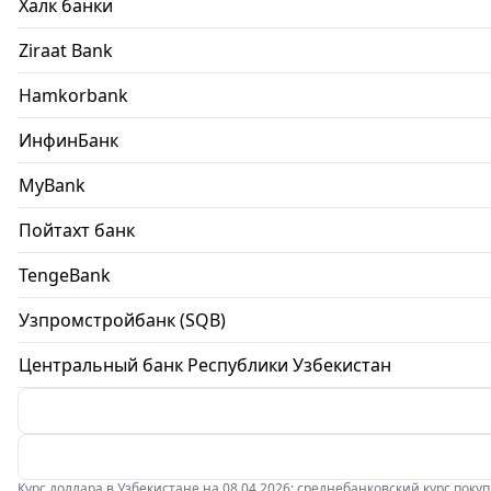
Халк банки
Ziraat Bank
Hamkorbank
ИнфинБанк
MyBank
Пойтахт банк
TengeBank
Узпромстройбанк (SQB)
Центральный банк Республики Узбекистан
Курс доллара в Узбекистане на 08.04.2026: среднебанковский курс покупки