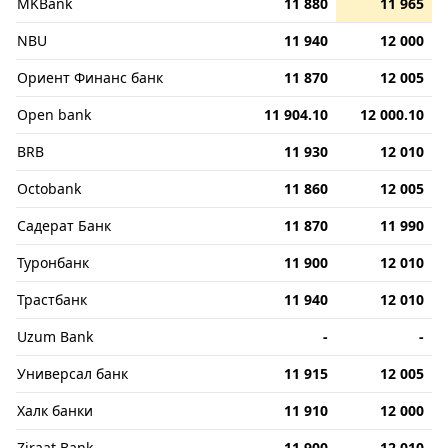
MKBank
11 880
11 965
NBU
11 940
12 000
Ориент Финанс банк
11 870
12 005
Open bank
11 904.10
12 000.10
BRB
11 930
12 010
Octobank
11 860
12 005
Садерат Банк
11 870
11 990
Туронбанк
11 900
12 010
Трастбанк
11 940
12 010
Uzum Bank
-
-
Универсал банк
11 915
12 005
Халк банки
11 910
12 000
Ziraat Bank
11 900
12 010