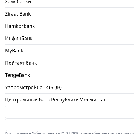
Халк банки
Ziraat Bank
Hamkorbank
ИнфинБанк
MyBank
Пойтахт банк
TengeBank
Узпромстройбанк (SQB)
Центральный банк Республики Узбекистан
Курс доллара в Узбекистане на 21.04.2026: среднебанковский курс покупки