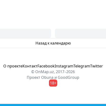
Назад к календарю
О проекте
Контакт
Facebook
Instagram
Telegram
Twitter
© OnMap.uz, 2017–2026
Проект
Obuna
и
GoodGroup
18+