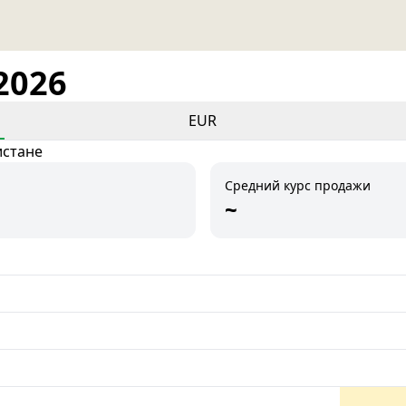
2026
EUR
истане
Средний курс продажи
~