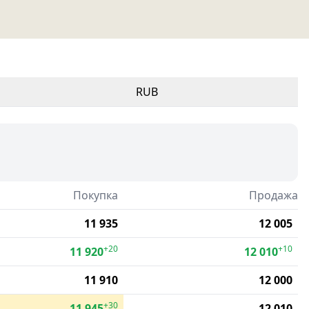
RUB
Покупка
Продажа
11 935
12 005
+20
+10
11 920
12 010
11 910
12 000
+30
11 945
12 010