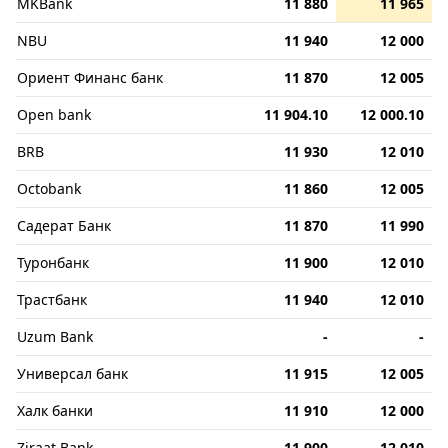
MKBank
11 880
11 965
NBU
11 940
12 000
Ориент Финанс банк
11 870
12 005
Open bank
11 904.10
12 000.10
BRB
11 930
12 010
Octobank
11 860
12 005
Садерат Банк
11 870
11 990
Туронбанк
11 900
12 010
Трастбанк
11 940
12 010
Uzum Bank
-
-
Универсал банк
11 915
12 005
Халк банки
11 910
12 000
Ziraat Bank
11 900
12 010