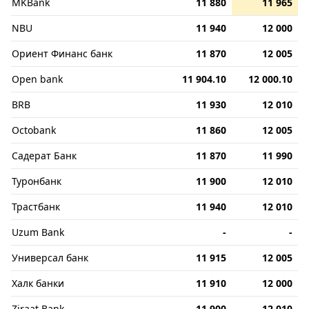
MKBank
11 880
11 965
NBU
11 940
12 000
Ориент Финанс банк
11 870
12 005
Open bank
11 904.10
12 000.10
BRB
11 930
12 010
Octobank
11 860
12 005
Садерат Банк
11 870
11 990
Туронбанк
11 900
12 010
Трастбанк
11 940
12 010
Uzum Bank
-
-
Универсал банк
11 915
12 005
Халк банки
11 910
12 000
Ziraat Bank
11 900
12 010