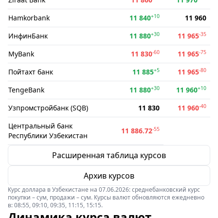
+10
Hamkorbank
11 840
11 960
+30
-35
ИнфинБанк
11 880
11 965
-60
-75
MyBank
11 830
11 965
+5
-80
Пойтахт банк
11 885
11 965
+30
+10
TengeBank
11 880
11 960
-40
Узпромстройбанк (SQB)
11 830
11 960
Центральный банк
-55
11 886.72
Республики Узбекистан
Расширенная таблица курсов
Архив курсов
Курс доллара в Узбекистане на 07.06.2026: среднебанковский курс
покупки – сум, продажи – сум. Курсы валют обновляются ежедневно
в: 08:55, 09:10, 09:35, 11:15, 15:15.
Динамика курса валют