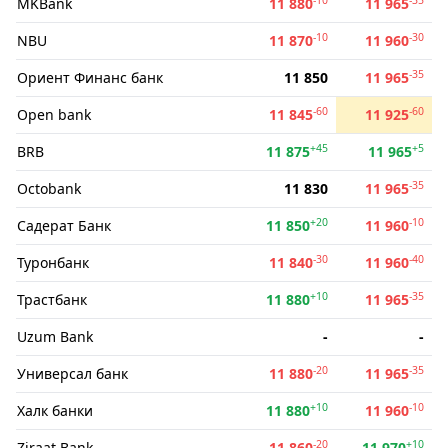
MKBank
11 880
11 965
-10
-30
NBU
11 870
11 960
-35
Ориент Финанс банк
11 850
11 965
-60
-60
Open bank
11 845
11 925
+45
+5
BRB
11 875
11 965
-35
Octobank
11 830
11 965
+20
-10
Садерат Банк
11 850
11 960
-30
-40
Туронбанк
11 840
11 960
+10
-35
Трастбанк
11 880
11 965
Uzum Bank
-
-
-20
-35
Универсал банк
11 880
11 965
+10
-10
Халк банки
11 880
11 960
-20
+10
Ziraat Bank
11 860
11 970