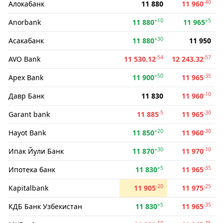
-40
Алокабанк
11 880
11 960
+10
+5
Anorbank
11 880
11 965
+30
Асакабанк
11 880
11 950
-54
-57
AVO Bank
11 530.12
12 243.32
+50
-35
Apex Bank
11 900
11 965
-10
Давр Банк
11 830
11 960
-5
-30
Garant bank
11 885
11 965
+20
-30
Hayot Bank
11 850
11 960
+30
-10
Ипак Йули Банк
11 870
11 970
+5
-35
Ипотека банк
11 830
11 965
-20
-25
Kapitalbank
11 905
11 975
+5
-35
КДБ Банк Узбекистан
11 830
11 965
-10
-35