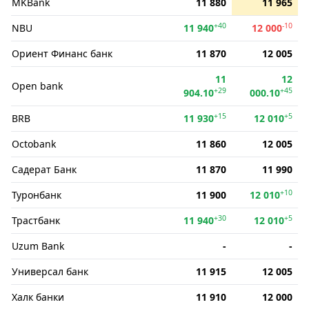
MKBank
11 880
11 965
+40
-10
NBU
11 940
12 000
Ориент Финанс банк
11 870
12 005
11
12
Open bank
+29
+45
904.10
000.10
+15
+5
BRB
11 930
12 010
Octobank
11 860
12 005
Садерат Банк
11 870
11 990
+10
Туронбанк
11 900
12 010
+30
+5
Трастбанк
11 940
12 010
Uzum Bank
-
-
Универсал банк
11 915
12 005
Халк банки
11 910
12 000