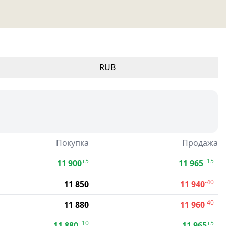
RUB
Покупка
Продажа
+5
+15
11 900
11 965
-40
11 850
11 940
-40
11 880
11 960
+10
+5
11 880
11 965