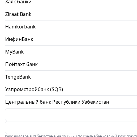
Халк банки
Ziraat Bank
Hamkorbank
ИнфинБанк
MyBank
Пойтахт банк
TengeBank
Узпромстройбанк (SQB)
Центральный банк Республики Узбекистан
Курс доллара в Узбекистане на 19.06.2026: среднебанковский курс покупки