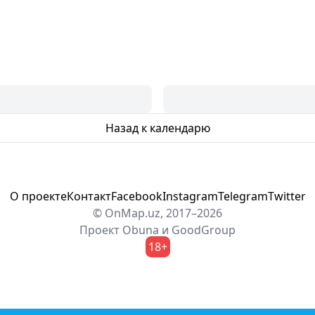
Назад к календарю
О проекте
Контакт
Facebook
Instagram
Telegram
Twitter
© OnMap.uz, 2017–2026
Проект
Obuna
и
GoodGroup
18+