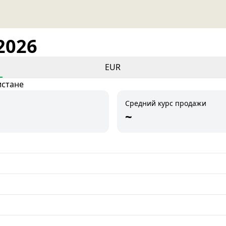
2026
EUR
истане
Средний курс продажи
~