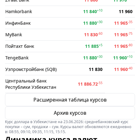
+10
Hamkorbank
11 840
11 960
+30
-35
ИнфинБанк
11 880
11 965
-60
-75
MyBank
11 830
11 965
+5
-80
Пойтахт банк
11 885
11 965
+30
+10
TengeBank
11 880
11 960
-40
Узпромстройбанк (SQB)
11 830
11 960
Центральный банк
-55
11 886.72
Республики Узбекистан
Расширенная таблица курсов
Архив курсов
Курс доллара в Узбекистане на 23.06.2026: среднебанковский курс
покупки – сум, продажи – сум. Курсы валют обновляются ежедневно
в: 08:55, 09:10, 09:35, 11:15, 15:15.
Динамика курса валют