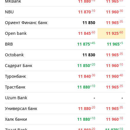
MKBank
11 880
11 965
-10
-30
NBU
11 870
11 960
-35
Ориент Финанс банк
11 850
11 965
-60
-60
Open bank
11 845
11 925
+45
+5
BRB
11 875
11 965
-35
Octobank
11 830
11 965
+20
-10
Садерат Банк
11 850
11 960
-30
-40
Туронбанк
11 840
11 960
+10
-35
Трастбанк
11 880
11 965
Uzum Bank
-
-
-20
-35
Универсал банк
11 880
11 965
+10
-10
Халк банки
11 880
11 960
-20
+10
Ziraat Bank
11 860
11 970