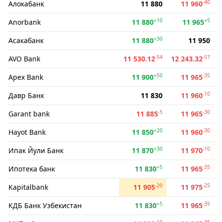
-40
Алокабанк
11 880
11 960
+10
+5
Anorbank
11 880
11 965
+30
Асакабанк
11 880
11 950
-54
-57
AVO Bank
11 530.12
12 243.32
+50
-35
Apex Bank
11 900
11 965
-10
Давр Банк
11 830
11 960
-5
-30
Garant bank
11 885
11 965
+20
-30
Hayot Bank
11 850
11 960
+30
-10
Ипак Йули Банк
11 870
11 970
+5
-35
Ипотека банк
11 830
11 965
-20
-25
Kapitalbank
11 905
11 975
+5
-35
КДБ Банк Узбекистан
11 830
11 965
-10
-35