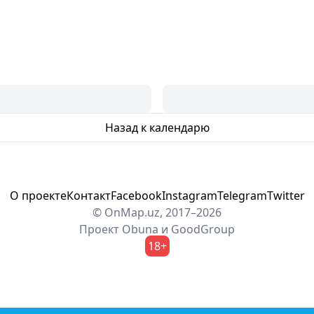
Назад к календарю
О проекте
Контакт
Facebook
Instagram
Telegram
Twitter
© OnMap.uz, 2017–2026
Проект
Obuna
и
GoodGroup
18+