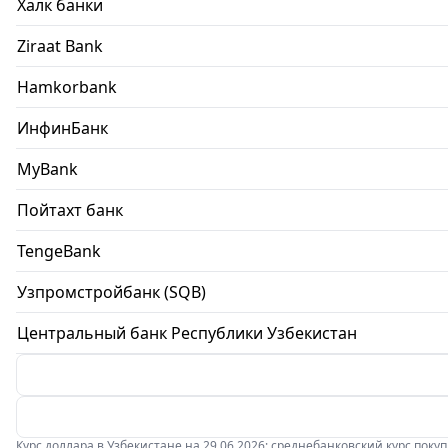
Халк банки
Ziraat Bank
Hamkorbank
ИнфинБанк
MyBank
Пойтахт банк
TengeBank
Узпромстройбанк (SQB)
Центральный банк Республики Узбекистан
Курс доллара в Узбекистане на 29.06.2026: среднебанковский курс покупки