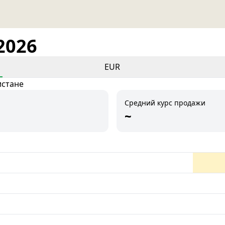
2026
EUR
истане
Средний курс продажи
~