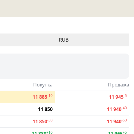
RUB
Покупка
Продажа
-10
-5
11 885
11 945
-40
11 850
11 940
-30
-60
11 850
11 940
+10
+5
11 880
11 965