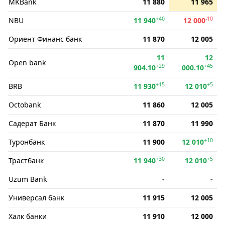
MKBank
11 880
11 965
+40
-10
NBU
11 940
12 000
Ориент Финанс банк
11 870
12 005
11
12
Open bank
+29
+45
904.10
000.10
+15
+5
BRB
11 930
12 010
Octobank
11 860
12 005
Садерат Банк
11 870
11 990
+10
Туронбанк
11 900
12 010
+30
+5
Трастбанк
11 940
12 010
Uzum Bank
-
-
Универсал банк
11 915
12 005
Халк банки
11 910
12 000