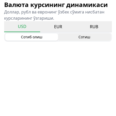
Валюта курсининг динамикаси
Доллар, рубл ва евронинг ўзбек сўмига нисбатан
курсларининг ўзгариши.
USD
EUR
RUB
Сотиб олиш
Сотиш