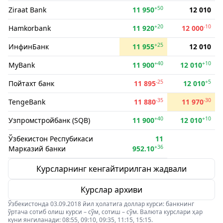
+50
Ziraat Bank
11 950
12 010
+20
-10
Hamkorbank
11 920
12 000
+25
ИнфинБанк
11 955
12 010
+40
+10
MyBank
11 900
12 010
-25
+5
Пойтахт банк
11 895
12 010
-35
-30
TengeBank
11 880
11 970
+40
+10
Узпромстройбанк (SQB)
11 900
12 010
Ўзбекистон Респубикаси
11
+36
Марказий банки
952.10
Курсларнинг кенгайтирилган жадвали
Курслар архиви
Ўзбекистонда 03.09.2018 йил ҳолатига доллар курси: банкнинг
ўртача сотиб олиш курси – сўм, сотиш – сўм. Валюта курслари ҳар
куни янгиланади: 08:55, 09:10, 09:35, 11:15, 15:15.