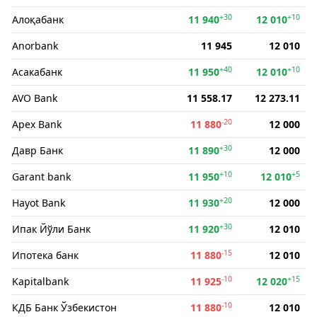
+30
+10
Алоқабанк
11 940
12 010
Anorbank
11 945
12 010
+40
+10
Асакабанк
11 950
12 010
AVO Bank
11 558.17
12 273.11
-20
Apex Bank
11 880
12 000
+30
Давр Банк
11 890
12 000
+10
+5
Garant bank
11 950
12 010
+20
Hayot Bank
11 930
12 000
+30
Ипак Йўли Банк
11 920
12 010
-15
Ипотека банк
11 880
12 010
-10
+15
Kapitalbank
11 925
12 020
-10
КДБ Банк Ўзбекистон
11 880
12 010