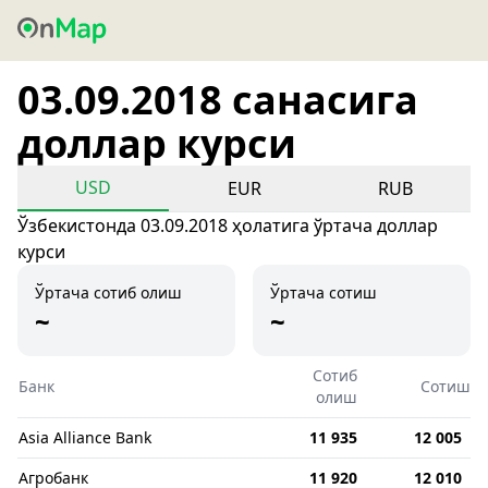
03.09.2018 санасига
доллар курси
USD
EUR
RUB
Ўзбекистонда 03.09.2018 ҳолатига ўртача доллар
курси
Ўртача сотиб олиш
Ўртача сотиш
~
~
Сотиб
Банк
Сотиш
олиш
Asia Alliance Bank
11 935
12 005
Агробанк
11 920
12 010