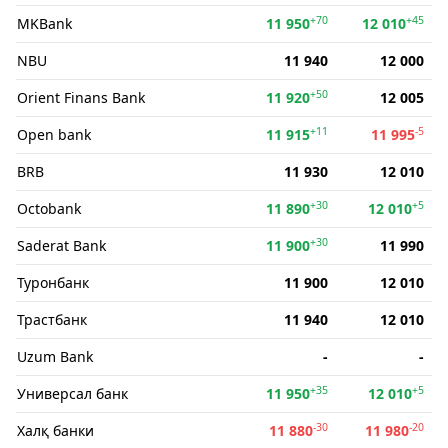
+70
+45
MKBank
11 950
12 010
NBU
11 940
12 000
+50
Orient Finans Bank
11 920
12 005
+11
-5
Open bank
11 915
11 995
BRB
11 930
12 010
+30
+5
Octobank
11 890
12 010
+30
Saderat Bank
11 900
11 990
Туронбанк
11 900
12 010
Трастбанк
11 940
12 010
Uzum Bank
-
-
+35
+5
Универсал банк
11 950
12 010
-30
-20
Халқ банки
11 880
11 980