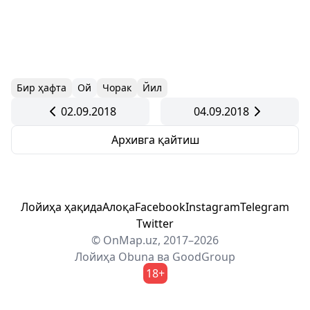
Бир ҳафта
Ой
Чорак
Йил
02.09.2018
04.09.2018
Архивга қайтиш
Лойиҳа ҳақида
Алоқа
Facebook
Instagram
Telegram
Twitter
© OnMap.uz, 2017–2026
Лойиҳа
Obuna
ва
GoodGroup
18+