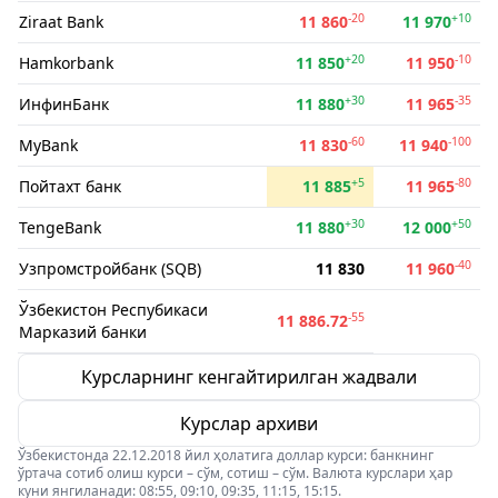
-20
+10
Ziraat Bank
11 860
11 970
+20
-10
Hamkorbank
11 850
11 950
+30
-35
ИнфинБанк
11 880
11 965
-60
-100
MyBank
11 830
11 940
+5
-80
Пойтахт банк
11 885
11 965
+30
+50
TengeBank
11 880
12 000
-40
Узпромстройбанк (SQB)
11 830
11 960
Ўзбекистон Респубикаси
-55
11 886.72
Марказий банки
Курсларнинг кенгайтирилган жадвали
Курслар архиви
Ўзбекистонда 22.12.2018 йил ҳолатига доллар курси: банкнинг
ўртача сотиб олиш курси – сўм, сотиш – сўм. Валюта курслари ҳар
куни янгиланади: 08:55, 09:10, 09:35, 11:15, 15:15.