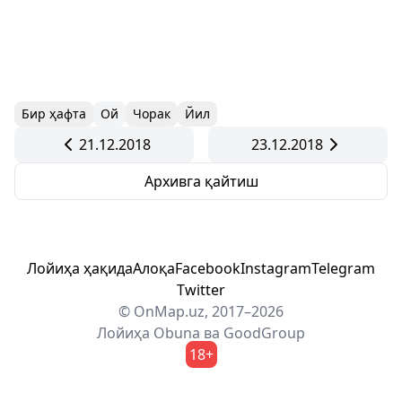
Бир ҳафта
Ой
Чорак
Йил
21.12.2018
23.12.2018
Архивга қайтиш
Лойиҳа ҳақида
Алоқа
Facebook
Instagram
Telegram
Twitter
© OnMap.uz, 2017–2026
Лойиҳа
Obuna
ва
GoodGroup
18+