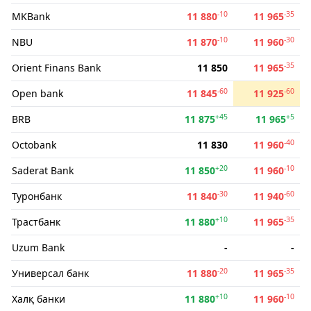
-10
-35
MKBank
11 880
11 965
-10
-30
NBU
11 870
11 960
-35
Orient Finans Bank
11 850
11 965
-60
-60
Open bank
11 845
11 925
+45
+5
BRB
11 875
11 965
-40
Octobank
11 830
11 960
+20
-10
Saderat Bank
11 850
11 960
-30
-60
Туронбанк
11 840
11 940
+10
-35
Трастбанк
11 880
11 965
Uzum Bank
-
-
-20
-35
Универсал банк
11 880
11 965
+10
-10
Халқ банки
11 880
11 960