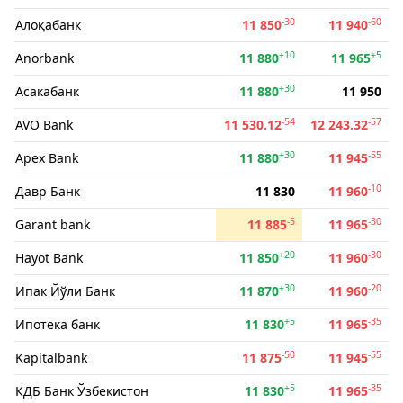
-30
-60
Алоқабанк
11 850
11 940
+10
+5
Anorbank
11 880
11 965
+30
Асакабанк
11 880
11 950
-54
-57
AVO Bank
11 530.12
12 243.32
+30
-55
Apex Bank
11 880
11 945
-10
Давр Банк
11 830
11 960
-5
-30
Garant bank
11 885
11 965
+20
-30
Hayot Bank
11 850
11 960
+30
-20
Ипак Йўли Банк
11 870
11 960
+5
-35
Ипотека банк
11 830
11 965
-50
-55
Kapitalbank
11 875
11 945
+5
-35
КДБ Банк Ўзбекистон
11 830
11 965