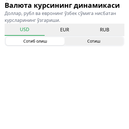
Валюта курсининг динамикаси
Доллар, рубл ва евронинг ўзбек сўмига нисбатан
курсларининг ўзгариши.
USD
EUR
RUB
Сотиб олиш
Сотиш