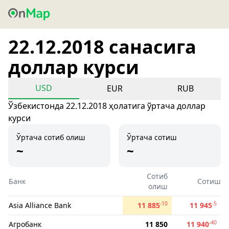
22.12.2018 санасига
доллар курси
USD
EUR
RUB
Ўзбекистонда 22.12.2018 ҳолатига ўртача доллар
курси
Ўртача сотиб олиш
Ўртача сотиш
~
~
Сотиб
Банк
Сотиш
олиш
-10
-5
Asia Alliance Bank
11 885
11 945
-40
Агробанк
11 850
11 940