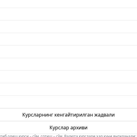
Курсларнинг кенгайтирилган жадвали
Курслар архиви
б олиш курси – сўм, сотиш – сўм. Валюта курслари ҳар куни янгиланади: 08:5