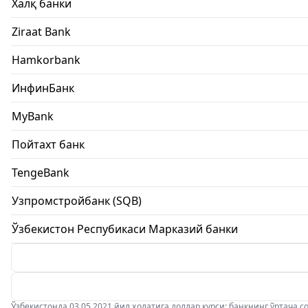
Халқ банки
Ziraat Bank
Hamkorbank
ИнфинБанк
MyBank
Пойтахт банк
TengeBank
Узпромстройбанк (SQB)
Ўзбекистон Респубикаси Марказий банки
Ўзбекистонда 03.05.2021 йил ҳолатига доллар курси: банкнинг ўртача соти