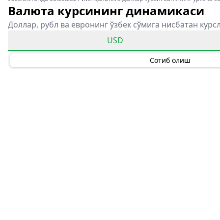
Валюта курсининг динамикаси
Доллар, рубл ва евронинг ўзбек сўмига нисбатан курс
USD
Сотиб олиш