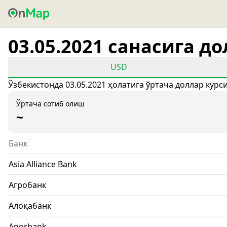
03.05.2021 санасига д
USD
Ўзбекистонда 03.05.2021 ҳолатига ўртача доллар курс
Ўртача сотиб олиш
~
Банк
Asia Alliance Bank
Агробанк
Алоқабанк
Anorbank