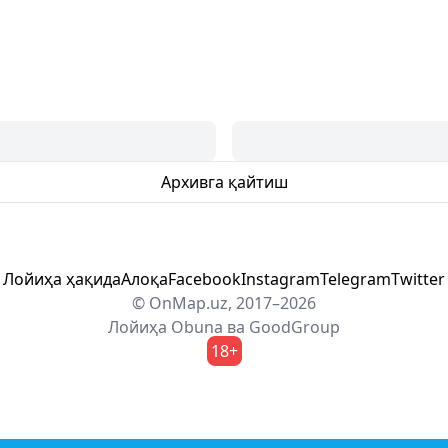
Архивга қайтиш
Лойиҳа ҳақида
Алоқа
Facebook
Instagram
Telegram
Twitter
© OnMap.uz, 2017–2026
Лойиҳа
Obuna
ва
GoodGroup
18+