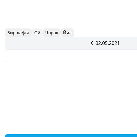
Бир ҳафта
Ой
Чорак
Йил
02.05.2021