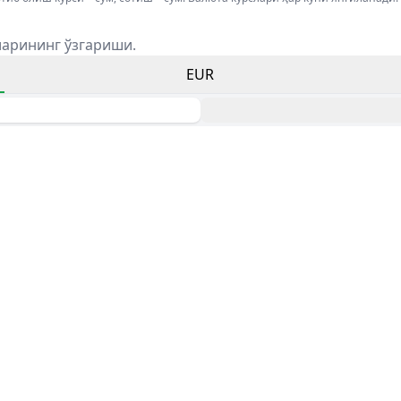
ларининг ўзгариши.
EUR