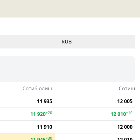
RUB
Сотиб олиш
Сотиш
11 935
12 005
+20
+10
11 920
12 010
11 910
12 000
+30
11 945
12 010