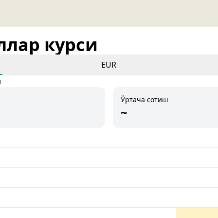
оллар курси
EUR
и
Ўртача сотиш
~