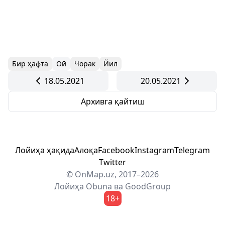
Бир ҳафта
Ой
Чорак
Йил
18.05.2021
20.05.2021
Архивга қайтиш
Лойиҳа ҳақида
Алоқа
Facebook
Instagram
Telegram
Twitter
© OnMap.uz, 2017–2026
Лойиҳа
Obuna
ва
GoodGroup
18+