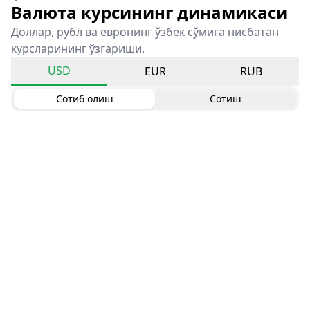
Валюта курсининг динамикаси
Доллар, рубл ва евронинг ўзбек сўмига нисбатан
курсларининг ўзгариши.
USD
EUR
RUB
Сотиб олиш
Сотиш