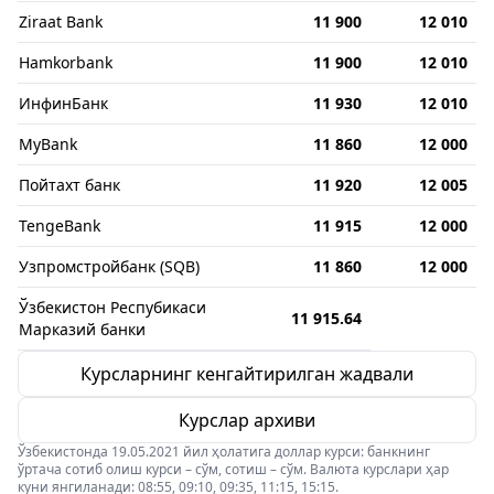
Ziraat Bank
11 900
12 010
Hamkorbank
11 900
12 010
ИнфинБанк
11 930
12 010
MyBank
11 860
12 000
Пойтахт банк
11 920
12 005
TengeBank
11 915
12 000
Узпромстройбанк (SQB)
11 860
12 000
Ўзбекистон Респубикаси
11 915.64
Марказий банки
Курсларнинг кенгайтирилган жадвали
Курслар архиви
Ўзбекистонда 19.05.2021 йил ҳолатига доллар курси: банкнинг
ўртача сотиб олиш курси – сўм, сотиш – сўм. Валюта курслари ҳар
куни янгиланади: 08:55, 09:10, 09:35, 11:15, 15:15.