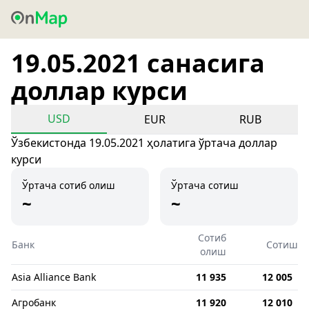
19.05.2021 санасига
доллар курси
USD
EUR
RUB
Ўзбекистонда 19.05.2021 ҳолатига ўртача доллар
курси
Ўртача сотиб олиш
Ўртача сотиш
~
~
Сотиб
Банк
Сотиш
олиш
Asia Alliance Bank
11 935
12 005
Агробанк
11 920
12 010