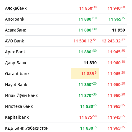
-30
-60
Алоқабанк
11 850
11 940
+10
+5
Anorbank
11 880
11 965
+30
Асакабанк
11 880
11 950
-54
-57
AVO Bank
11 530.12
12 243.32
+30
-55
Apex Bank
11 880
11 945
-10
Давр Банк
11 830
11 960
-5
-30
Garant bank
11 885
11 965
+20
-30
Hayot Bank
11 850
11 960
+30
-20
Ипак Йўли Банк
11 870
11 960
+5
-35
Ипотека банк
11 830
11 965
-50
-55
Kapitalbank
11 875
11 945
+5
-35
КДБ Банк Ўзбекистон
11 830
11 965