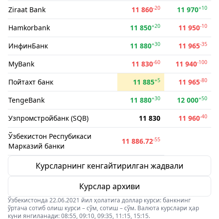
-20
+10
Ziraat Bank
11 860
11 970
+20
-10
Hamkorbank
11 850
11 950
+30
-35
ИнфинБанк
11 880
11 965
-60
-100
MyBank
11 830
11 940
+5
-80
Пойтахт банк
11 885
11 965
+30
+50
TengeBank
11 880
12 000
-40
Узпромстройбанк (SQB)
11 830
11 960
Ўзбекистон Респубикаси
-55
11 886.72
Марказий банки
Курсларнинг кенгайтирилган жадвали
Курслар архиви
Ўзбекистонда 22.06.2021 йил ҳолатига доллар курси: банкнинг
ўртача сотиб олиш курси – сўм, сотиш – сўм. Валюта курслари ҳар
куни янгиланади: 08:55, 09:10, 09:35, 11:15, 15:15.