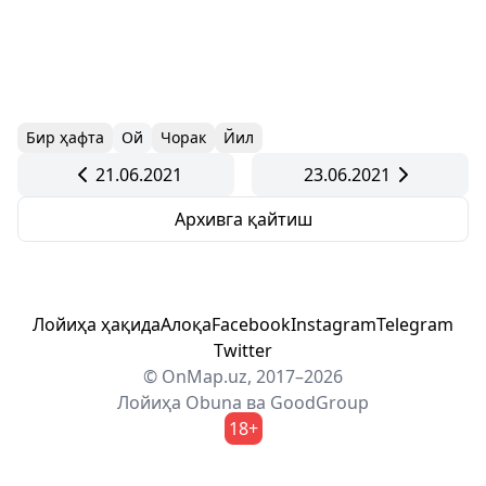
Бир ҳафта
Ой
Чорак
Йил
21.06.2021
23.06.2021
Архивга қайтиш
Лойиҳа ҳақида
Алоқа
Facebook
Instagram
Telegram
Twitter
© OnMap.uz, 2017–2026
Лойиҳа
Obuna
ва
GoodGroup
18+