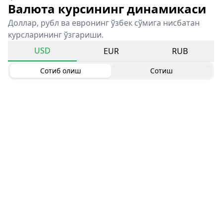
Валюта курсининг динамикаси
Доллар, рубл ва евронинг ўзбек сўмига нисбатан
курсларининг ўзгариши.
USD
EUR
RUB
Сотиб олиш
Сотиш