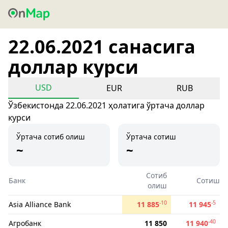
22.06.2021 санасига
доллар курси
USD
EUR
RUB
Ўзбекистонда 22.06.2021 ҳолатига ўртача доллар
курси
Ўртача сотиб олиш
Ўртача сотиш
~
~
Сотиб
Банк
Сотиш
олиш
-10
-5
Asia Alliance Bank
11 885
11 945
-40
Агробанк
11 850
11 940