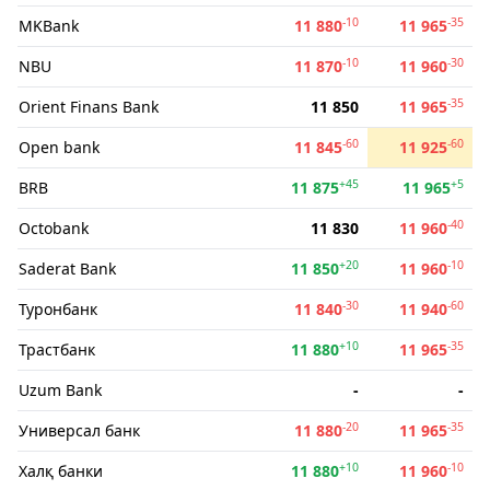
-10
-35
MKBank
11 880
11 965
-10
-30
NBU
11 870
11 960
-35
Orient Finans Bank
11 850
11 965
-60
-60
Open bank
11 845
11 925
+45
+5
BRB
11 875
11 965
-40
Octobank
11 830
11 960
+20
-10
Saderat Bank
11 850
11 960
-30
-60
Туронбанк
11 840
11 940
+10
-35
Трастбанк
11 880
11 965
Uzum Bank
-
-
-20
-35
Универсал банк
11 880
11 965
+10
-10
Халқ банки
11 880
11 960