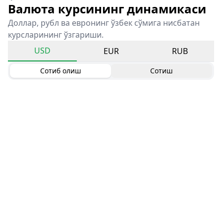
Валюта курсининг динамикаси
Доллар, рубл ва евронинг ўзбек сўмига нисбатан
курсларининг ўзгариши.
USD
EUR
RUB
Сотиб олиш
Сотиш