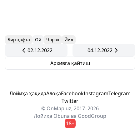
Бир ҳафта
Ой
Чорак
Йил
02.12.2022
04.12.2022
Архивга қайтиш
Лойиҳа ҳақида
Алоқа
Facebook
Instagram
Telegram
Twitter
© OnMap.uz, 2017–2026
Лойиҳа
Obuna
ва
GoodGroup
18+