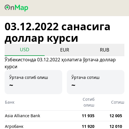
03.12.2022 санасига
доллар курси
USD
EUR
RUB
Ўзбекистонда 03.12.2022 ҳолатига ўртача доллар
курси
Ўртача сотиб олиш
Ўртача сотиш
~
~
Сотиб
Банк
Сотиш
олиш
Asia Alliance Bank
11 935
12 005
Агробанк
11 920
12 010