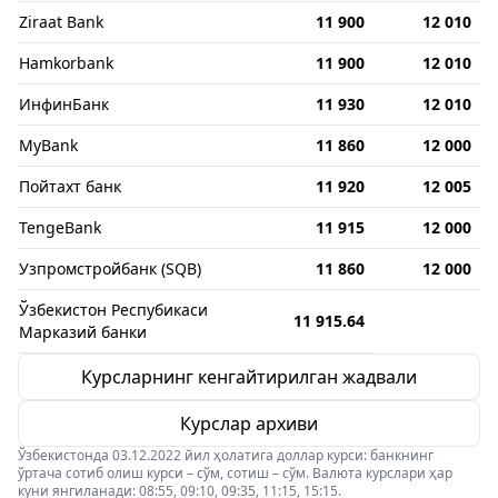
Ziraat Bank
11 900
12 010
Hamkorbank
11 900
12 010
ИнфинБанк
11 930
12 010
MyBank
11 860
12 000
Пойтахт банк
11 920
12 005
TengeBank
11 915
12 000
Узпромстройбанк (SQB)
11 860
12 000
Ўзбекистон Респубикаси
11 915.64
Марказий банки
Курсларнинг кенгайтирилган жадвали
Курслар архиви
Ўзбекистонда 03.12.2022 йил ҳолатига доллар курси: банкнинг
ўртача сотиб олиш курси – сўм, сотиш – сўм. Валюта курслари ҳар
куни янгиланади: 08:55, 09:10, 09:35, 11:15, 15:15.