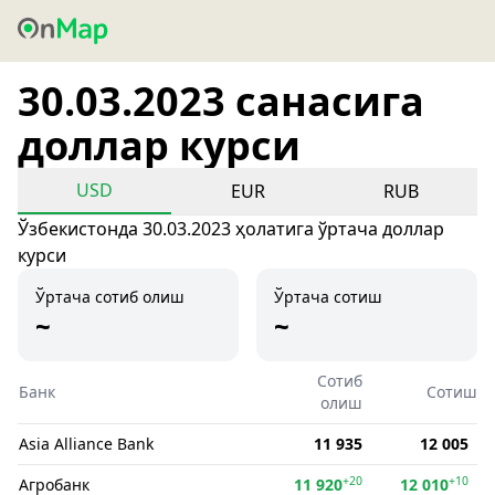
30.03.2023 санасига
доллар курси
USD
EUR
RUB
Ўзбекистонда 30.03.2023 ҳолатига ўртача доллар
курси
Ўртача сотиб олиш
Ўртача сотиш
~
~
Сотиб
Банк
Сотиш
олиш
Asia Alliance Bank
11 935
12 005
+20
+10
Агробанк
11 920
12 010