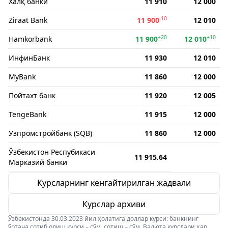
Халқ банки
11 910
12 000
-10
Ziraat Bank
11 900
12 010
+20
+10
Hamkorbank
11 900
12 010
ИнфинБанк
11 930
12 010
MyBank
11 860
12 000
Пойтахт банк
11 920
12 005
TengeBank
11 915
12 000
Узпромстройбанк (SQB)
11 860
12 000
Ўзбекистон Респубикаси
11 915.64
Марказий банки
Курсларнинг кенгайтирилган жадвали
Курслар архиви
Ўзбекистонда 30.03.2023 йил ҳолатига доллар курси: банкнинг
ўртача сотиб олиш курси – сўм, сотиш – сўм. Валюта курслари ҳар