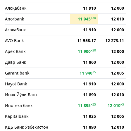
Алоқабанк
11 910
12 000
+30
Anorbank
11 945
12 010
Асакабанк
11 910
12 000
AVO Bank
11 558.17
12 273.11
+20
Apex Bank
11 900
12 000
Давр Банк
11 860
12 000
+5
Garant bank
11 940
12 005
Hayot Bank
11 910
12 000
Ипак Йўли Банк
11 890
12 010
+35
+5
Ипотека банк
11 895
12 010
Kapitalbank
11 935
12 005
КДБ Банк Ўзбекистон
11 890
12 010