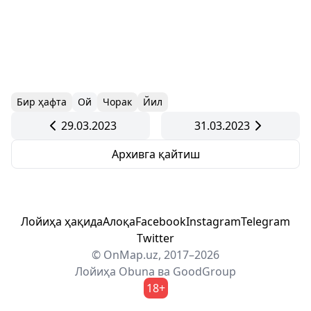
Бир ҳафта
Ой
Чорак
Йил
29.03.2023
31.03.2023
Архивга қайтиш
Лойиҳа ҳақида
Алоқа
Facebook
Instagram
Telegram
Twitter
© OnMap.uz, 2017–2026
Лойиҳа
Obuna
ва
GoodGroup
18+