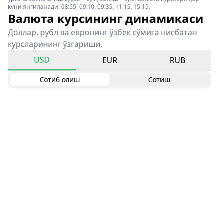
куни янгиланади: 08:55, 09:10, 09:35, 11:15, 15:15.
Валюта курсининг динамикаси
Доллар, рубл ва евронинг ўзбек сўмига нисбатан
курсларининг ўзгариши.
USD
EUR
RUB
Сотиб олиш
Сотиш