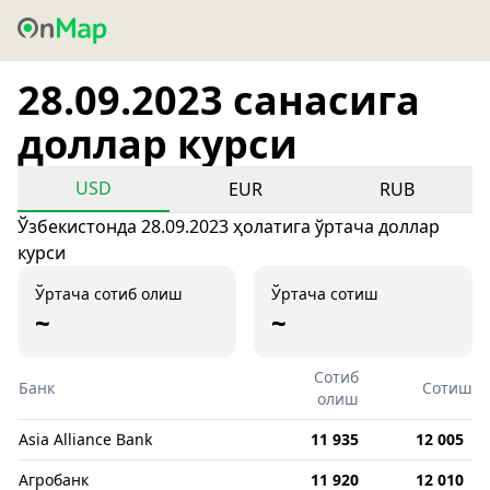
28.09.2023 санасига
доллар курси
USD
EUR
RUB
Ўзбекистонда 28.09.2023 ҳолатига ўртача доллар
курси
Ўртача сотиб олиш
Ўртача сотиш
~
~
Сотиб
Банк
Сотиш
олиш
Asia Alliance Bank
11 935
12 005
Агробанк
11 920
12 010