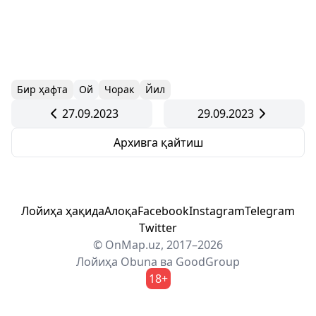
Бир ҳафта
Ой
Чорак
Йил
27.09.2023
29.09.2023
Архивга қайтиш
Лойиҳа ҳақида
Алоқа
Facebook
Instagram
Telegram
Twitter
© OnMap.uz, 2017–2026
Лойиҳа
Obuna
ва
GoodGroup
18+