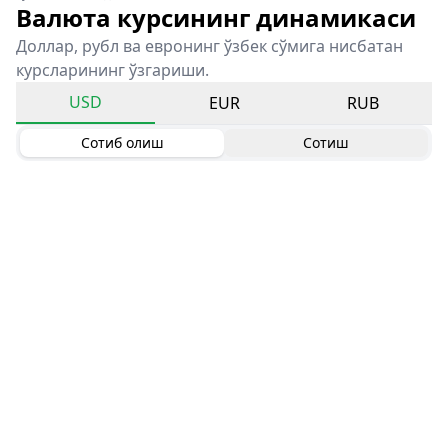
Валюта курсининг динамикаси
Доллар, рубл ва евронинг ўзбек сўмига нисбатан
курсларининг ўзгариши.
USD
EUR
RUB
Сотиб олиш
Сотиш