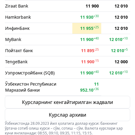
Ziraat Bank
11 900
12 010
+30
Hamkorbank
11 930
12 010
+25
ИнфинБанк
11 955
12 010
+40
+10
MyBank
11 900
12 010
-25
+5
Пойтахт банк
11 895
12 010
-15
TengeBank
11 900
12 000
+40
+10
Узпромстройбанк (SQB)
11 900
12 010
Ўзбекистон Респубикаси
11
+36
Марказий банки
952.10
Курсларнинг кенгайтирилган жадвали
Курслар архиви
Ўзбекистонда 28.09.2023 йил ҳолатига доллар курси: банкнинг
ўртача сотиб олиш курси – сўм, сотиш – сўм. Валюта курслари ҳар
куни янгиланади: 08:55, 09:10, 09:35, 11:15, 15:15.