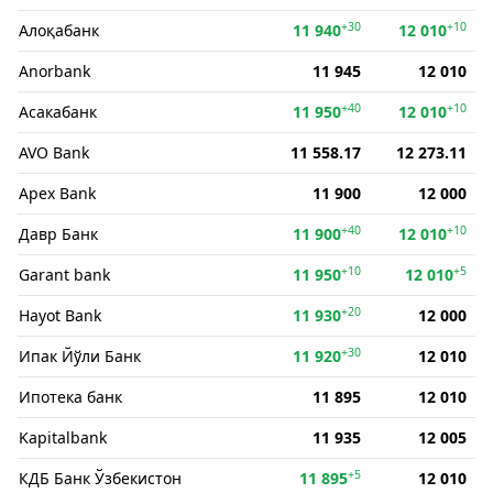
+30
+10
Алоқабанк
11 940
12 010
Anorbank
11 945
12 010
+40
+10
Асакабанк
11 950
12 010
AVO Bank
11 558.17
12 273.11
Apex Bank
11 900
12 000
+40
+10
Давр Банк
11 900
12 010
+10
+5
Garant bank
11 950
12 010
+20
Hayot Bank
11 930
12 000
+30
Ипак Йўли Банк
11 920
12 010
Ипотека банк
11 895
12 010
Kapitalbank
11 935
12 005
+5
КДБ Банк Ўзбекистон
11 895
12 010