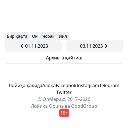
Бир ҳафта
Ой
Чорак
Йил
01.11.2023
03.11.2023
Архивга қайтиш
Лойиҳа ҳақида
Алоқа
Facebook
Instagram
Telegram
Twitter
© OnMap.uz, 2017–2026
Лойиҳа
Obuna
ва
GoodGroup
18+