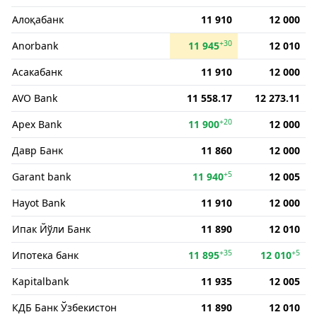
Алоқабанк
11 910
12 000
+30
Anorbank
11 945
12 010
Асакабанк
11 910
12 000
AVO Bank
11 558.17
12 273.11
+20
Apex Bank
11 900
12 000
Давр Банк
11 860
12 000
+5
Garant bank
11 940
12 005
Hayot Bank
11 910
12 000
Ипак Йўли Банк
11 890
12 010
+35
+5
Ипотека банк
11 895
12 010
Kapitalbank
11 935
12 005
КДБ Банк Ўзбекистон
11 890
12 010