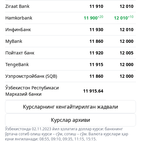
Ziraat Bank
11 910
12 010
+20
+10
Hamkorbank
11 900
12 010
ИнфинБанк
11 930
12 010
MyBank
11 860
12 000
Пойтахт банк
11 920
12 005
TengeBank
11 915
12 000
Узпромстройбанк (SQB)
11 860
12 000
Ўзбекистон Респубикаси
11 915.64
Марказий банки
Курсларнинг кенгайтирилган жадвали
Курслар архиви
Ўзбекистонда 02.11.2023 йил ҳолатига доллар курси: банкнинг
ўртача сотиб олиш курси – сўм, сотиш – сўм. Валюта курслари ҳар
куни янгиланади: 08:55, 09:10, 09:35, 11:15, 15:15.