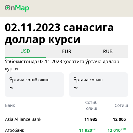
02.11.2023 санасига
доллар курси
USD
EUR
RUB
Ўзбекистонда 02.11.2023 ҳолатига ўртача доллар
курси
Ўртача сотиб олиш
Ўртача сотиш
~
~
Сотиб
Банк
Сотиш
олиш
Asia Alliance Bank
11 935
12 005
+20
+10
Агробанк
11 920
12 010