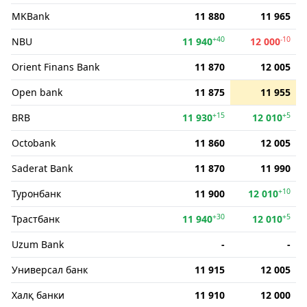
MKBank
11 880
11 965
+40
-10
NBU
11 940
12 000
Orient Finans Bank
11 870
12 005
Open bank
11 875
11 955
+15
+5
BRB
11 930
12 010
Octobank
11 860
12 005
Saderat Bank
11 870
11 990
+10
Туронбанк
11 900
12 010
+30
+5
Трастбанк
11 940
12 010
Uzum Bank
-
-
Универсал банк
11 915
12 005
Халқ банки
11 910
12 000