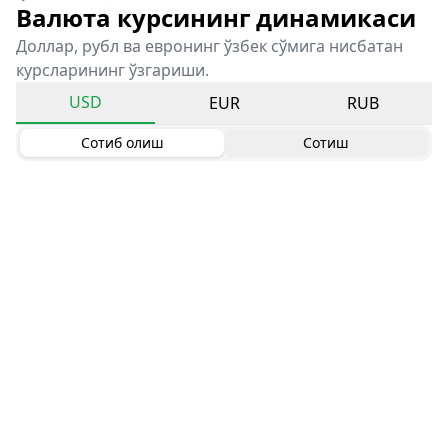
Валюта курсининг динамикаси
Доллар, рубл ва евронинг ўзбек сўмига нисбатан
курсларининг ўзгариши.
USD
EUR
RUB
Сотиб олиш
Сотиш