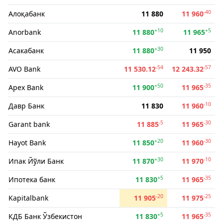
-40
Алоқабанк
11 880
11 960
+10
+5
Anorbank
11 880
11 965
+30
Асакабанк
11 880
11 950
-54
-57
AVO Bank
11 530.12
12 243.32
+50
-35
Apex Bank
11 900
11 965
-10
Давр Банк
11 830
11 960
-5
-30
Garant bank
11 885
11 965
+20
-30
Hayot Bank
11 850
11 960
+30
-10
Ипак Йўли Банк
11 870
11 970
+5
-35
Ипотека банк
11 830
11 965
-20
-25
Kapitalbank
11 905
11 975
+5
-35
КДБ Банк Ўзбекистон
11 830
11 965