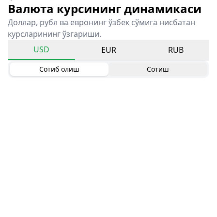
Валюта курсининг динамикаси
Доллар, рубл ва евронинг ўзбек сўмига нисбатан
курсларининг ўзгариши.
USD
EUR
RUB
Сотиб олиш
Сотиш