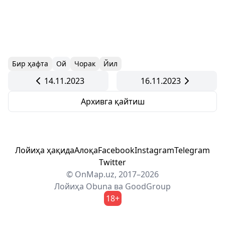
Бир ҳафта
Ой
Чорак
Йил
14.11.2023
16.11.2023
Архивга қайтиш
Лойиҳа ҳақида
Алоқа
Facebook
Instagram
Telegram
Twitter
© OnMap.uz, 2017–2026
Лойиҳа
Obuna
ва
GoodGroup
18+