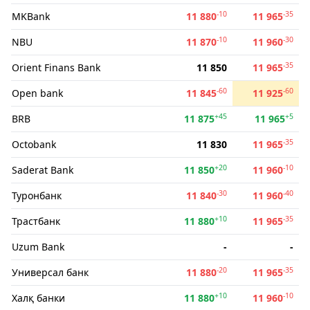
-10
-35
MKBank
11 880
11 965
-10
-30
NBU
11 870
11 960
-35
Orient Finans Bank
11 850
11 965
-60
-60
Open bank
11 845
11 925
+45
+5
BRB
11 875
11 965
-35
Octobank
11 830
11 965
+20
-10
Saderat Bank
11 850
11 960
-30
-40
Туронбанк
11 840
11 960
+10
-35
Трастбанк
11 880
11 965
Uzum Bank
-
-
-20
-35
Универсал банк
11 880
11 965
+10
-10
Халқ банки
11 880
11 960