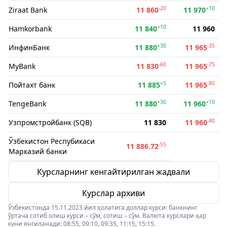
-20
+10
Ziraat Bank
11 860
11 970
+10
Hamkorbank
11 840
11 960
+30
-35
ИнфинБанк
11 880
11 965
-60
-75
MyBank
11 830
11 965
+5
-80
Пойтахт банк
11 885
11 965
+30
+10
TengeBank
11 880
11 960
-40
Узпромстройбанк (SQB)
11 830
11 960
Ўзбекистон Респубикаси
-55
11 886.72
Марказий банки
Курсларнинг кенгайтирилган жадвали
Курслар архиви
Ўзбекистонда 15.11.2023 йил ҳолатига доллар курси: банкнинг
ўртача сотиб олиш курси – сўм, сотиш – сўм. Валюта курслари ҳар
куни янгиланади: 08:55, 09:10, 09:35, 11:15, 15:15.