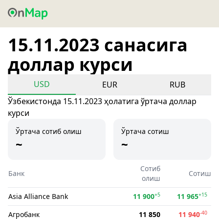
15.11.2023 санасига
доллар курси
USD
EUR
RUB
Ўзбекистонда 15.11.2023 ҳолатига ўртача доллар
курси
Ўртача сотиб олиш
Ўртача сотиш
~
~
Сотиб
Банк
Сотиш
олиш
+5
+15
Asia Alliance Bank
11 900
11 965
-40
Агробанк
11 850
11 940