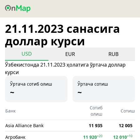
21.11.2023 санасига
доллар курси
USD
EUR
RUB
Ўзбекистонда 21.11.2023 ҳолатига ўртача доллар
курси
Ўртача сотиб олиш
Ўртача сотиш
~
~
Сотиб
Банк
Сотиш
олиш
Asia Alliance Bank
11 935
12 005
+20
+10
Агробанк
11 920
12 010