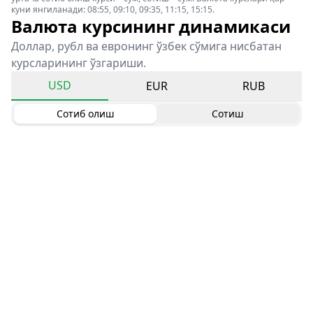
куни янгиланади: 08:55, 09:10, 09:35, 11:15, 15:15.
Валюта курсининг динамикаси
Доллар, рубл ва евронинг ўзбек сўмига нисбатан
курсларининг ўзгариши.
USD
EUR
RUB
Сотиб олиш
Сотиш