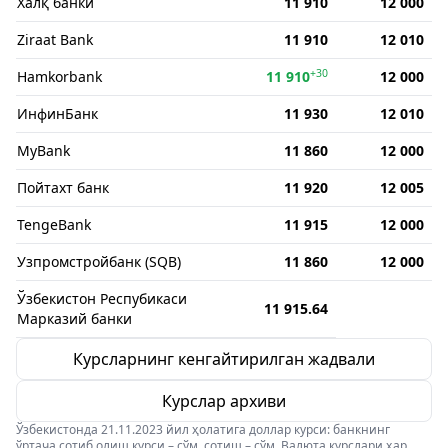
Халқ банки
11 910
12 000
Ziraat Bank
11 910
12 010
+30
Hamkorbank
11 910
12 000
ИнфинБанк
11 930
12 010
MyBank
11 860
12 000
Пойтахт банк
11 920
12 005
TengeBank
11 915
12 000
Узпромстройбанк (SQB)
11 860
12 000
Ўзбекистон Респубикаси
11 915.64
Марказий банки
Курсларнинг кенгайтирилган жадвали
Курслар архиви
Ўзбекистонда 21.11.2023 йил ҳолатига доллар курси: банкнинг
ўртача сотиб олиш курси – сўм, сотиш – сўм. Валюта курслари ҳар