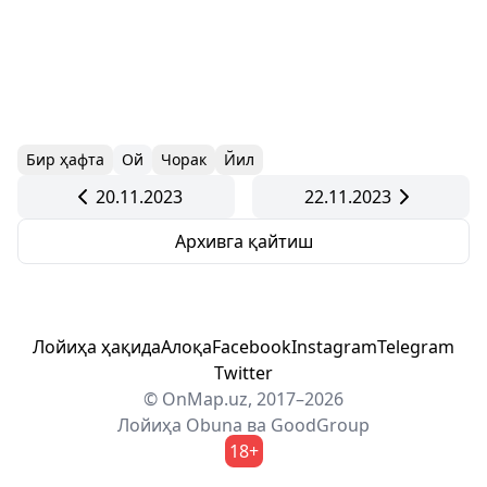
Бир ҳафта
Ой
Чорак
Йил
20.11.2023
22.11.2023
Архивга қайтиш
Лойиҳа ҳақида
Алоқа
Facebook
Instagram
Telegram
Twitter
© OnMap.uz, 2017–2026
Лойиҳа
Obuna
ва
GoodGroup
18+