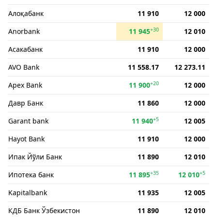
Алоқабанк
11 910
12 000
+30
Anorbank
11 945
12 010
Асакабанк
11 910
12 000
AVO Bank
11 558.17
12 273.11
+20
Apex Bank
11 900
12 000
Давр Банк
11 860
12 000
+5
Garant bank
11 940
12 005
Hayot Bank
11 910
12 000
Ипак Йўли Банк
11 890
12 010
+35
+5
Ипотека банк
11 895
12 010
Kapitalbank
11 935
12 005
КДБ Банк Ўзбекистон
11 890
12 010