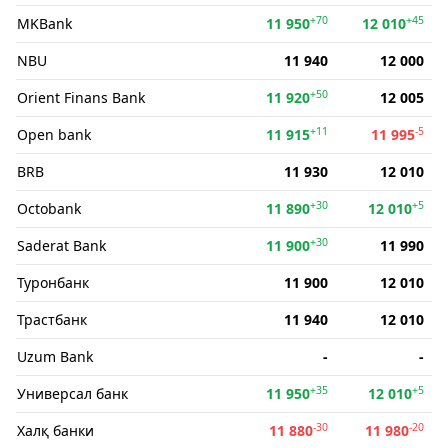
+70
+45
MKBank
11 950
12 010
NBU
11 940
12 000
+50
Orient Finans Bank
11 920
12 005
+11
-5
Open bank
11 915
11 995
BRB
11 930
12 010
+30
+5
Octobank
11 890
12 010
+30
Saderat Bank
11 900
11 990
Туронбанк
11 900
12 010
Трастбанк
11 940
12 010
Uzum Bank
-
-
+35
+5
Универсал банк
11 950
12 010
-30
-20
Халқ банки
11 880
11 980