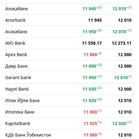
+30
+10
Алоқабанк
11 940
12 010
Anorbank
11 945
12 010
+40
+10
Асакабанк
11 950
12 010
AVO Bank
11 558.17
12 273.11
-20
Apex Bank
11 880
12 000
+30
Давр Банк
11 890
12 000
+10
+5
Garant bank
11 950
12 010
+20
Hayot Bank
11 930
12 000
+30
Ипак Йўли Банк
11 920
12 010
-15
Ипотека банк
11 880
12 010
-10
+15
Kapitalbank
11 925
12 020
-10
КДБ Банк Ўзбекистон
11 880
12 010