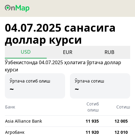
04.07.2025 санасига
доллар курси
USD
EUR
RUB
Ўзбекистонда 04.07.2025 ҳолатига ўртача доллар
курси
Ўртача сотиб олиш
Ўртача сотиш
~
~
Сотиб
Банк
Сотиш
олиш
Asia Alliance Bank
11 935
12 005
Агробанк
11 920
12 010