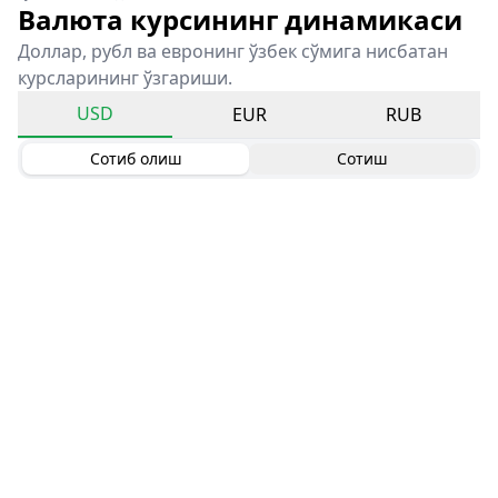
Валюта курсининг динамикаси
Доллар, рубл ва евронинг ўзбек сўмига нисбатан
курсларининг ўзгариши.
USD
EUR
RUB
Сотиб олиш
Сотиш