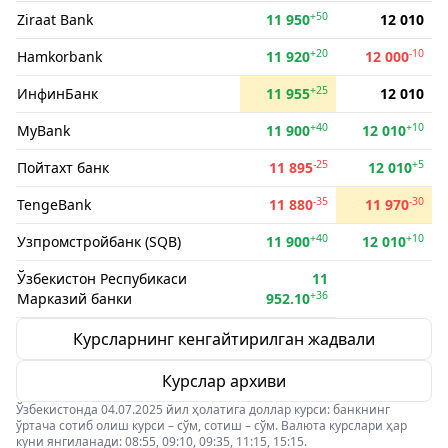
+50
Ziraat Bank
11 950
12 010
+20
-10
Hamkorbank
11 920
12 000
+25
ИнфинБанк
11 955
12 010
+40
+10
MyBank
11 900
12 010
-25
+5
Пойтахт банк
11 895
12 010
-35
-30
TengeBank
11 880
11 970
+40
+10
Узпромстройбанк (SQB)
11 900
12 010
Ўзбекистон Респубикаси
11
+36
Марказий банки
952.10
Курсларнинг кенгайтирилган жадвали
Курслар архиви
Ўзбекистонда 04.07.2025 йил ҳолатига доллар курси: банкнинг
ўртача сотиб олиш курси – сўм, сотиш – сўм. Валюта курслари ҳар
куни янгиланади: 08:55, 09:10, 09:35, 11:15, 15:15.