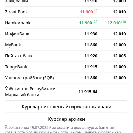
Халқ банки
11 910
12 000
-10
Ziraat Bank
11 900
12 010
+20
+10
Hamkorbank
11 900
12 010
ИнфинБанк
11 930
12 010
MyBank
11 860
12 000
Пойтахт банк
11 920
12 005
TengeBank
11 915
12 000
Узпромстройбанк (SQB)
11 860
12 000
Ўзбекистон Респубикаси
11 915.64
Марказий банки
Курсларнинг кенгайтирилган жадвали
Курслар архиви
Ўзбекистонда 19.07.2025 йил ҳолатига доллар курси: банкнинг
ўртача сотиб олиш курси – сўм, сотиш – сўм. Валюта курслари ҳар