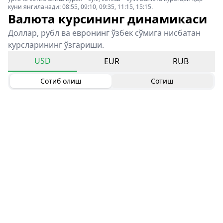
куни янгиланади: 08:55, 09:10, 09:35, 11:15, 15:15.
Валюта курсининг динамикаси
Доллар, рубл ва евронинг ўзбек сўмига нисбатан
курсларининг ўзгариши.
USD
EUR
RUB
Сотиб олиш
Сотиш