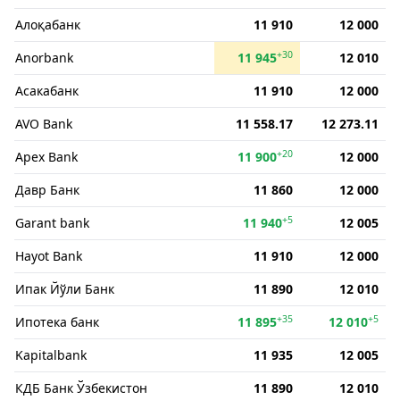
Алоқабанк
11 910
12 000
+30
Anorbank
11 945
12 010
Асакабанк
11 910
12 000
AVO Bank
11 558.17
12 273.11
+20
Apex Bank
11 900
12 000
Давр Банк
11 860
12 000
+5
Garant bank
11 940
12 005
Hayot Bank
11 910
12 000
Ипак Йўли Банк
11 890
12 010
+35
+5
Ипотека банк
11 895
12 010
Kapitalbank
11 935
12 005
КДБ Банк Ўзбекистон
11 890
12 010