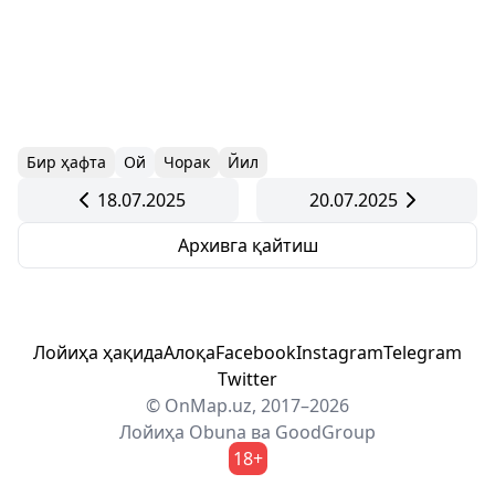
Бир ҳафта
Ой
Чорак
Йил
18.07.2025
20.07.2025
Архивга қайтиш
Лойиҳа ҳақида
Алоқа
Facebook
Instagram
Telegram
Twitter
© OnMap.uz, 2017–2026
Лойиҳа
Obuna
ва
GoodGroup
18+