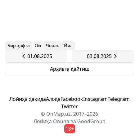
Бир ҳафта
Ой
Чорак
Йил
01.08.2025
03.08.2025
Архивга қайтиш
Лойиҳа ҳақида
Алоқа
Facebook
Instagram
Telegram
Twitter
© OnMap.uz, 2017–2026
Лойиҳа
Obuna
ва
GoodGroup
18+