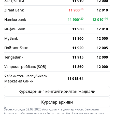
Халқ банки
11 910
12 000
-10
Ziraat Bank
11 900
12 010
+20
+10
Hamkorbank
11 900
12 010
ИнфинБанк
11 930
12 010
MyBank
11 860
12 000
Пойтахт банк
11 920
12 005
TengeBank
11 915
12 000
Узпромстройбанк (SQB)
11 860
12 000
Ўзбекистон Респубикаси
11 915.64
Марказий банки
Курсларнинг кенгайтирилган жадвали
Курслар архиви
Ўзбекистонда 02.08.2025 йил ҳолатига доллар курси: банкнинг
ўртача сотиб олиш курси – сўм, сотиш – сўм. Валюта курслари ҳар