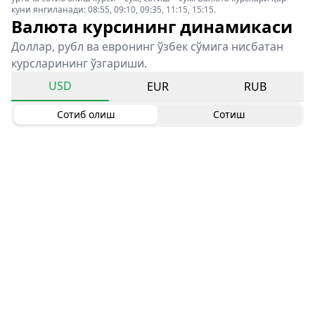
куни янгиланади: 08:55, 09:10, 09:35, 11:15, 15:15.
Валюта курсининг динамикаси
Доллар, рубл ва евронинг ўзбек сўмига нисбатан
курсларининг ўзгариши.
USD
EUR
RUB
Сотиб олиш
Сотиш