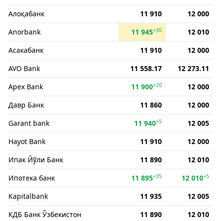
Алоқабанк
11 910
12 000
+30
Anorbank
11 945
12 010
Асакабанк
11 910
12 000
AVO Bank
11 558.17
12 273.11
+20
Apex Bank
11 900
12 000
Давр Банк
11 860
12 000
+5
Garant bank
11 940
12 005
Hayot Bank
11 910
12 000
Ипак Йўли Банк
11 890
12 010
+35
+5
Ипотека банк
11 895
12 010
Kapitalbank
11 935
12 005
КДБ Банк Ўзбекистон
11 890
12 010