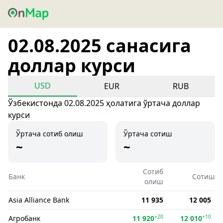
02.08.2025 санасига
доллар курси
USD
EUR
RUB
Ўзбекистонда 02.08.2025 ҳолатига ўртача доллар
курси
Ўртача сотиб олиш
Ўртача сотиш
~
~
Сотиб
Банк
Сотиш
олиш
Asia Alliance Bank
11 935
12 005
+20
+10
Агробанк
11 920
12 010