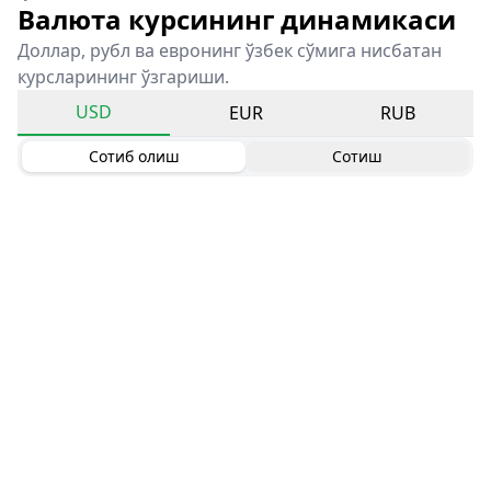
Валюта курсининг динамикаси
Доллар, рубл ва евронинг ўзбек сўмига нисбатан
курсларининг ўзгариши.
USD
EUR
RUB
Сотиб олиш
Сотиш