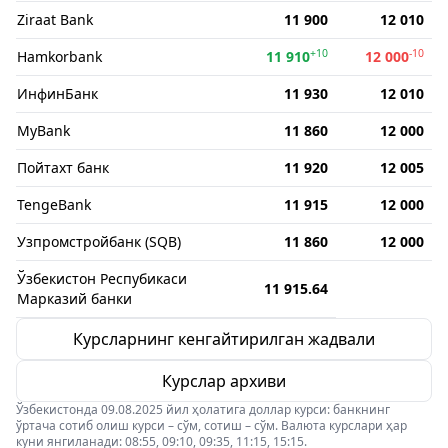
Ziraat Bank
11 900
12 010
+10
-10
Hamkorbank
11 910
12 000
ИнфинБанк
11 930
12 010
MyBank
11 860
12 000
Пойтахт банк
11 920
12 005
TengeBank
11 915
12 000
Узпромстройбанк (SQB)
11 860
12 000
Ўзбекистон Респубикаси
11 915.64
Марказий банки
Курсларнинг кенгайтирилган жадвали
Курслар архиви
Ўзбекистонда 09.08.2025 йил ҳолатига доллар курси: банкнинг
ўртача сотиб олиш курси – сўм, сотиш – сўм. Валюта курслари ҳар
куни янгиланади: 08:55, 09:10, 09:35, 11:15, 15:15.