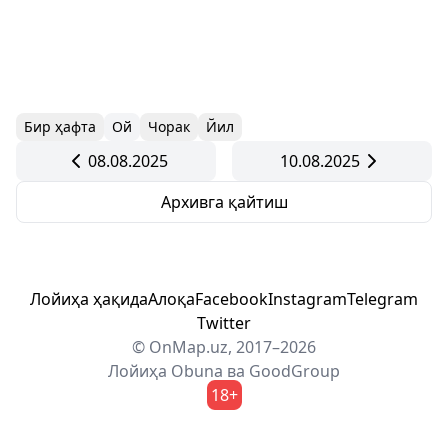
Бир ҳафта
Ой
Чорак
Йил
08.08.2025
10.08.2025
Архивга қайтиш
Лойиҳа ҳақида
Алоқа
Facebook
Instagram
Telegram
Twitter
© OnMap.uz, 2017–2026
Лойиҳа
Obuna
ва
GoodGroup
18+