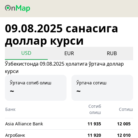
09.08.2025 санасига
доллар курси
USD
EUR
RUB
Ўзбекистонда 09.08.2025 ҳолатига ўртача доллар
курси
Ўртача сотиб олиш
Ўртача сотиш
~
~
Сотиб
Банк
Сотиш
олиш
Asia Alliance Bank
11 935
12 005
Агробанк
11 920
12 010