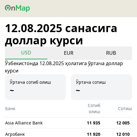
12.08.2025 санасига
доллар курси
USD
EUR
RUB
Ўзбекистонда 12.08.2025 ҳолатига ўртача доллар
курси
Ўртача сотиб олиш
Ўртача сотиш
~
~
Сотиб
Банк
Сотиш
олиш
Asia Alliance Bank
11 935
12 005
Агробанк
11 920
12 010