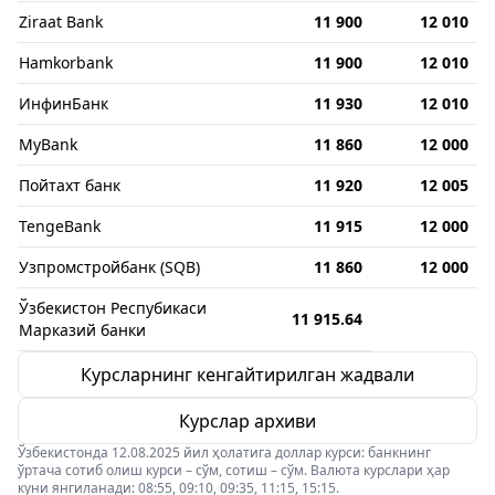
Ziraat Bank
11 900
12 010
Hamkorbank
11 900
12 010
ИнфинБанк
11 930
12 010
MyBank
11 860
12 000
Пойтахт банк
11 920
12 005
TengeBank
11 915
12 000
Узпромстройбанк (SQB)
11 860
12 000
Ўзбекистон Респубикаси
11 915.64
Марказий банки
Курсларнинг кенгайтирилган жадвали
Курслар архиви
Ўзбекистонда 12.08.2025 йил ҳолатига доллар курси: банкнинг
ўртача сотиб олиш курси – сўм, сотиш – сўм. Валюта курслари ҳар
куни янгиланади: 08:55, 09:10, 09:35, 11:15, 15:15.