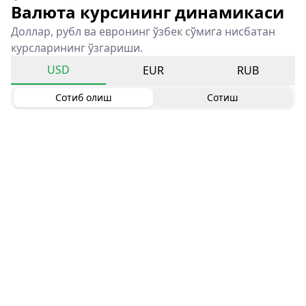
Валюта курсининг динамикаси
Доллар, рубл ва евронинг ўзбек сўмига нисбатан
курсларининг ўзгариши.
USD
EUR
RUB
Сотиб олиш
Сотиш