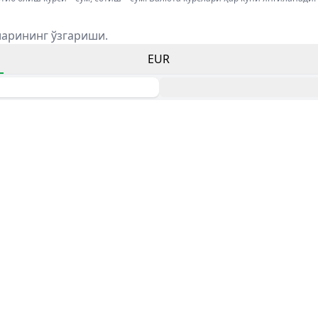
ларининг ўзгариши.
EUR