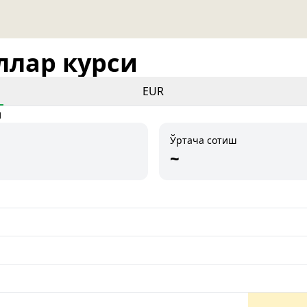
оллар курси
EUR
и
Ўртача сотиш
~