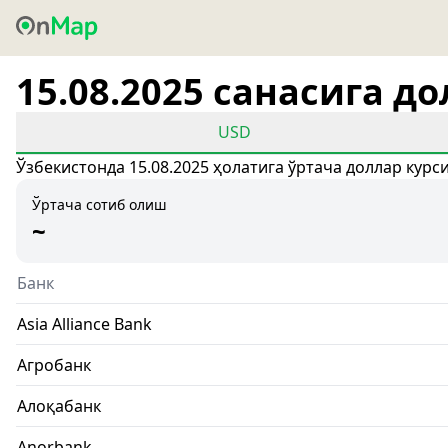
15.08.2025 санасига д
USD
Ўзбекистонда 15.08.2025 ҳолатига ўртача доллар курс
Ўртача сотиб олиш
~
Банк
Asia Alliance Bank
Агробанк
Алоқабанк
Anorbank