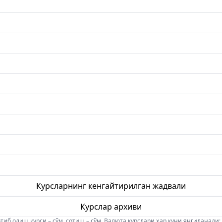
Курсларнинг кенгайтирилган жадвали
Курслар архиви
б олиш курси – сўм, сотиш – сўм. Валюта курслари ҳар куни янгиланади: 08:5