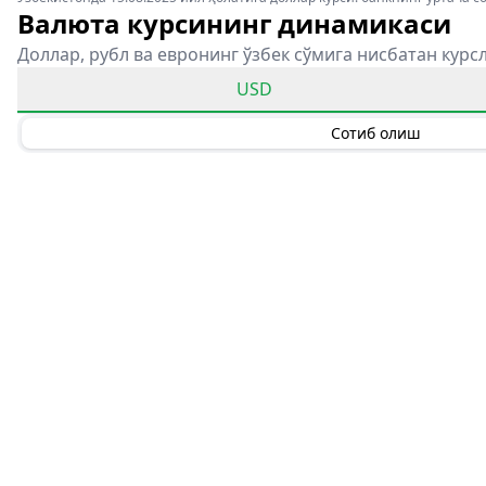
Валюта курсининг динамикаси
Доллар, рубл ва евронинг ўзбек сўмига нисбатан курс
USD
Сотиб олиш