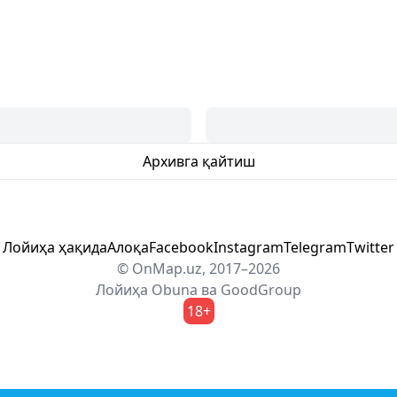
Архивга қайтиш
Лойиҳа ҳақида
Алоқа
Facebook
Instagram
Telegram
Twitter
© OnMap.uz, 2017–2026
Лойиҳа
Obuna
ва
GoodGroup
18+