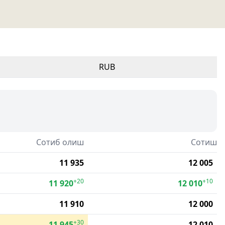
RUB
Сотиб олиш
Сотиш
11 935
12 005
+20
+10
11 920
12 010
11 910
12 000
+30
11 945
12 010