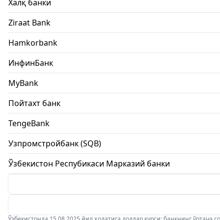
Халқ банки
Ziraat Bank
Hamkorbank
ИнфинБанк
MyBank
Пойтахт банк
TengeBank
Узпромстройбанк (SQB)
Ўзбекистон Респубикаси Марказий банки
Ўзбекистонда 15.08.2025 йил ҳолатига доллар курси: банкнинг ўртача соти