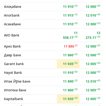
+30
+40
Алоқабанк
11 910
12 000
+35
+45
Anorbank
11 915
12 010
+30
+50
Асакабанк
11 910
12 000
11
12
AVO Bank
+28
+30
558.17
273.11
-20
+35
Apex Bank
11 880
12 000
+30
+40
Давр Банк
11 860
12 000
+50
+40
Garant bank
11 935
12 005
+60
+40
Hayot Bank
11 910
12 000
+20
+40
Ипак Йўли Банк
11 890
12 010
+30
+40
Ипотека банк
11 860
12 005
+30
+30
Kapitalbank
11 935
12 005