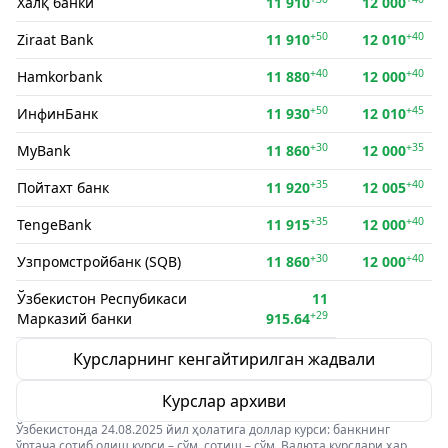
Халқ банки
11 910
12 000
+50
+40
Ziraat Bank
11 910
12 010
+40
+40
Hamkorbank
11 880
12 000
+50
+45
ИнфинБанк
11 930
12 010
+30
+35
MyBank
11 860
12 000
+35
+40
Пойтахт банк
11 920
12 005
+35
+40
TengeBank
11 915
12 000
+30
+40
Узпромстройбанк (SQB)
11 860
12 000
Ўзбекистон Респубикаси
11
+29
Марказий банки
915.64
Курсларнинг кенгайтирилган жадвали
Курслар архиви
Ўзбекистонда 24.08.2025 йил ҳолатига доллар курси: банкнинг
ўртача сотиб олиш курси – сўм, сотиш – сўм. Валюта курслари ҳар