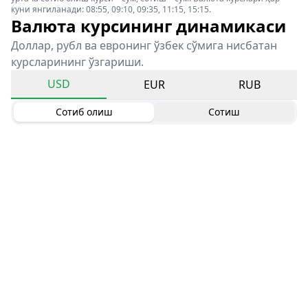
куни янгиланади: 08:55, 09:10, 09:35, 11:15, 15:15.
Валюта курсининг динамикаси
Доллар, рубл ва евронинг ўзбек сўмига нисбатан
курсларининг ўзгариши.
USD
EUR
RUB
Сотиб олиш
Сотиш