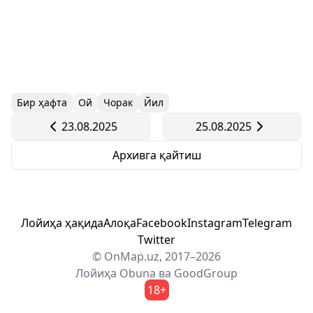
Бир ҳафта
Ой
Чорак
Йил
23.08.2025
25.08.2025
Архивга қайтиш
Лойиҳа ҳақида
Алоқа
Facebook
Instagram
Telegram
Twitter
© OnMap.uz, 2017–2026
Лойиҳа
Obuna
ва
GoodGroup
18+