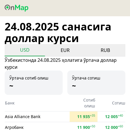
24.08.2025 санасига
доллар курси
USD
EUR
RUB
Ўзбекистонда 24.08.2025 ҳолатига ўртача доллар
курси
Ўртача сотиб олиш
Ўртача сотиш
~
~
Сотиб
Банк
Сотиш
олиш
+35
+40
Asia Alliance Bank
11 935
12 005
+50
+60
Агробанк
11 900
12 000