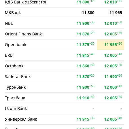
+60
+45
КДБ Банк Ўзбекистон
11 890
12 010
MKBank
11 880
11 965
+30
+50
NBU
11 900
12 010
+20
+40
Orient Finans Bank
11 870
12 005
+30
+30
Open bank
11 875
11 955
+40
+40
BRB
11 915
12 005
+30
+40
Octobank
11 860
12 005
+20
+30
Saderat Bank
11 870
11 990
+60
+40
Туронбанк
11 900
12 000
+30
+40
Трастбанк
11 910
12 005
Uzum Bank
-
-
+35
+40
Универсал банк
11 915
12 005
+30
+40