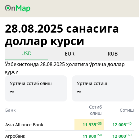
28.08.2025 санасига
доллар курси
USD
EUR
RUB
Ўзбекистонда 28.08.2025 ҳолатига ўртача доллар
курси
Ўртача сотиб олиш
Ўртача сотиш
~
~
Сотиб
Банк
Сотиш
олиш
+35
+40
Asia Alliance Bank
11 935
12 005
+50
+60
Агробанк
11 900
12 000