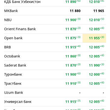
+60
+45
КДБ Банк Ўзбекистон
11 890
12 010
MKBank
11 880
11 965
+30
+50
NBU
11 900
12 010
+20
+40
Orient Finans Bank
11 870
12 005
+30
+30
Open bank
11 875
11 955
+40
+40
BRB
11 915
12 005
+30
+40
Octobank
11 860
12 005
+20
+30
Saderat Bank
11 870
11 990
+60
+40
Туронбанк
11 900
12 000
+30
+40
Трастбанк
11 910
12 005
Uzum Bank
-
-
+35
+40
Универсал банк
11 915
12 005
+30
+40