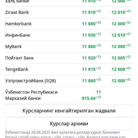
Халқ банки
11 910
12 000
+50
+40
Ziraat Bank
11 910
12 010
+40
+40
Hamkorbank
11 880
12 000
+50
+45
ИнфинБанк
11 930
12 010
+30
+35
MyBank
11 860
12 000
+35
+40
Пойтахт банк
11 920
12 005
+35
+40
TengeBank
11 915
12 000
+30
+40
Узпромстройбанк (SQB)
11 860
12 000
Ўзбекистон Респубикаси
11
+29
Марказий банки
915.64
Курсларнинг кенгайтирилган жадвали
Курслар архиви
Ўзбекистонда 28.08.2025 йил ҳолатига доллар курси: банкнинг
ўртача сотиб олиш курси – сўм, сотиш – сўм. Валюта курслари ҳар