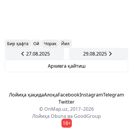
Бир ҳафта
Ой
Чорак
Йил
27.08.2025
29.08.2025
Архивга қайтиш
Лойиҳа ҳақида
Алоқа
Facebook
Instagram
Telegram
Twitter
© OnMap.uz, 2017–2026
Лойиҳа
Obuna
ва
GoodGroup
18+