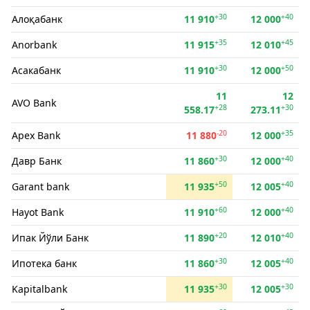
+30
+40
Алоқабанк
11 910
12 000
+35
+45
Anorbank
11 915
12 010
+30
+50
Асакабанк
11 910
12 000
11
12
AVO Bank
+28
+30
558.17
273.11
-20
+35
Apex Bank
11 880
12 000
+30
+40
Давр Банк
11 860
12 000
+50
+40
Garant bank
11 935
12 005
+60
+40
Hayot Bank
11 910
12 000
+20
+40
Ипак Йўли Банк
11 890
12 010
+30
+40
Ипотека банк
11 860
12 005
+30
+30
Kapitalbank
11 935
12 005