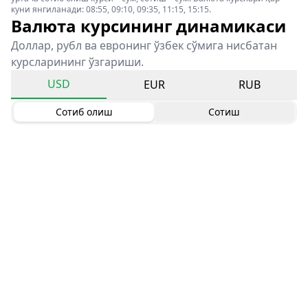
куни янгиланади: 08:55, 09:10, 09:35, 11:15, 15:15.
Валюта курсининг динамикаси
Доллар, рубл ва евронинг ўзбек сўмига нисбатан
курсларининг ўзгариши.
USD
EUR
RUB
Сотиб олиш
Сотиш