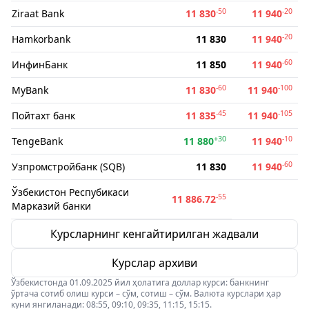
-50
-20
Ziraat Bank
11 830
11 940
-20
Hamkorbank
11 830
11 940
-60
ИнфинБанк
11 850
11 940
-60
-100
MyBank
11 830
11 940
-45
-105
Пойтахт банк
11 835
11 940
+30
-10
TengeBank
11 880
11 940
-60
Узпромстройбанк (SQB)
11 830
11 940
Ўзбекистон Респубикаси
-55
11 886.72
Марказий банки
Курсларнинг кенгайтирилган жадвали
Курслар архиви
Ўзбекистонда 01.09.2025 йил ҳолатига доллар курси: банкнинг
ўртача сотиб олиш курси – сўм, сотиш – сўм. Валюта курслари ҳар
куни янгиланади: 08:55, 09:10, 09:35, 11:15, 15:15.