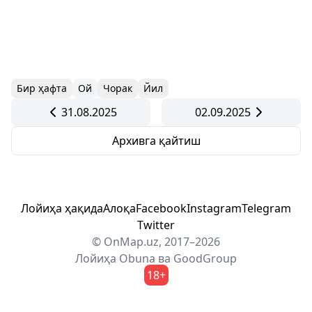
Бир ҳафта
Ой
Чорак
Йил
31.08.2025
02.09.2025
Архивга қайтиш
Лойиҳа ҳақида
Алоқа
Facebook
Instagram
Telegram
Twitter
© OnMap.uz, 2017–2026
Лойиҳа
Obuna
ва
GoodGroup
18+