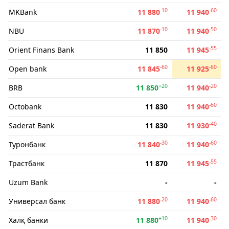
-10
-60
MKBank
11 880
11 940
-10
-50
NBU
11 870
11 940
-55
Orient Finans Bank
11 850
11 945
-60
-60
Open bank
11 845
11 925
+20
-20
BRB
11 850
11 940
-60
Octobank
11 830
11 940
-40
Saderat Bank
11 830
11 930
-30
-60
Туронбанк
11 840
11 940
-55
Трастбанк
11 870
11 945
Uzum Bank
-
-
-20
-60
Универсал банк
11 880
11 940
+10
-30
Халқ банки
11 880
11 940