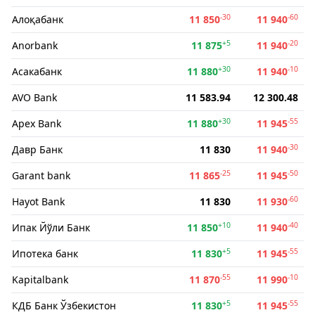
-30
-60
Алоқабанк
11 850
11 940
+5
-20
Anorbank
11 875
11 940
+30
-10
Асакабанк
11 880
11 940
AVO Bank
11 583.94
12 300.48
+30
-55
Apex Bank
11 880
11 945
-30
Давр Банк
11 830
11 940
-25
-50
Garant bank
11 865
11 945
-60
Hayot Bank
11 830
11 930
+10
-40
Ипак Йўли Банк
11 850
11 940
+5
-55
Ипотека банк
11 830
11 945
-55
-10
Kapitalbank
11 870
11 990
+5
-55
КДБ Банк Ўзбекистон
11 830
11 945