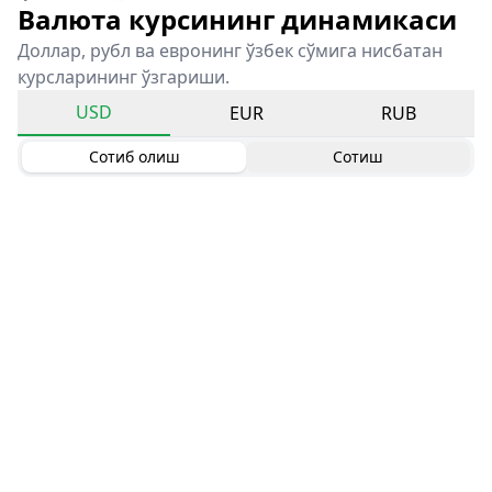
Валюта курсининг динамикаси
Доллар, рубл ва евронинг ўзбек сўмига нисбатан
курсларининг ўзгариши.
USD
EUR
RUB
Сотиб олиш
Сотиш