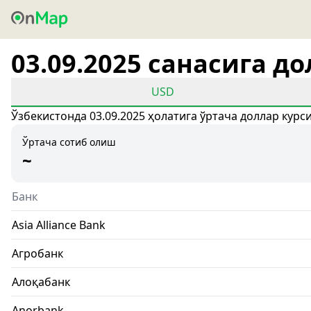
03.09.2025 санасига д
USD
Ўзбекистонда 03.09.2025 ҳолатига ўртача доллар курс
Ўртача сотиб олиш
~
Банк
Asia Alliance Bank
Агробанк
Алоқабанк
Anorbank