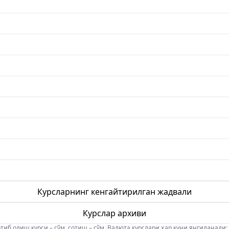
Курсларнинг кенгайтирилган жадвали
Курслар архиви
б олиш курси – сўм, сотиш – сўм. Валюта курслари ҳар куни янгиланади: 08:5