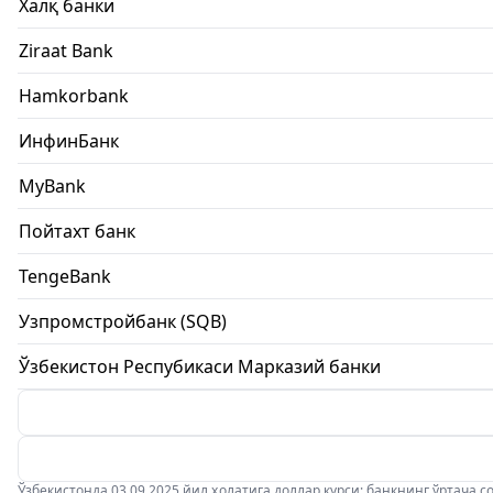
Халқ банки
Ziraat Bank
Hamkorbank
ИнфинБанк
MyBank
Пойтахт банк
TengeBank
Узпромстройбанк (SQB)
Ўзбекистон Респубикаси Марказий банки
Ўзбекистонда 03.09.2025 йил ҳолатига доллар курси: банкнинг ўртача соти