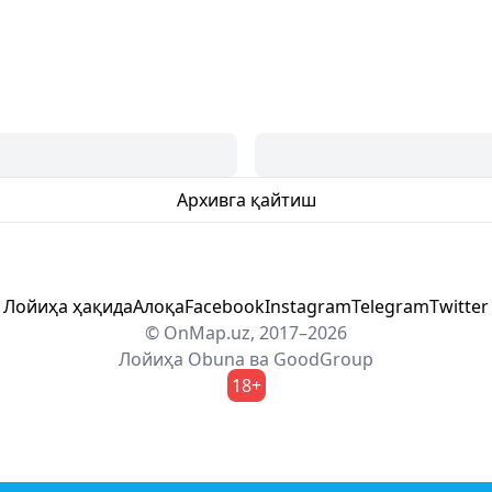
Архивга қайтиш
Лойиҳа ҳақида
Алоқа
Facebook
Instagram
Telegram
Twitter
© OnMap.uz, 2017–2026
Лойиҳа
Obuna
ва
GoodGroup
18+