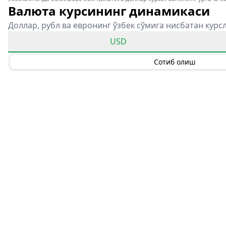
Валюта курсининг динамикаси
Доллар, рубл ва евронинг ўзбек сўмига нисбатан курс
USD
Сотиб олиш