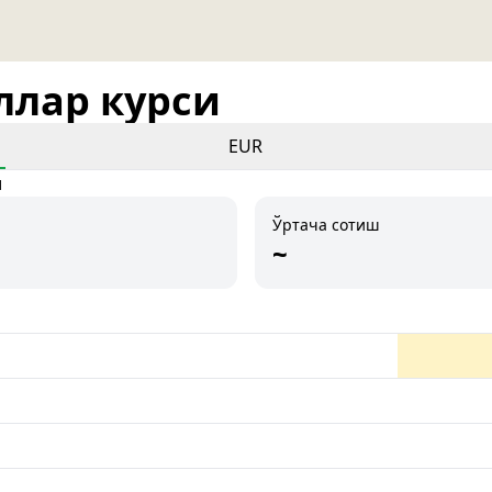
оллар курси
EUR
и
Ўртача сотиш
~