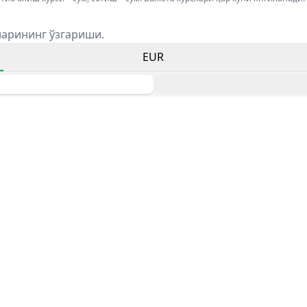
ларининг ўзгариши.
EUR