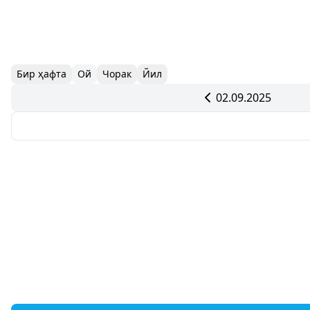
Бир ҳафта
Ой
Чорак
Йил
02.09.2025