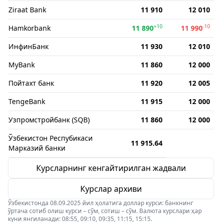
Ziraat Bank
11 910
12 010
+10
-10
Hamkorbank
11 890
11 990
ИнфинБанк
11 930
12 010
MyBank
11 860
12 000
Пойтахт банк
11 920
12 005
TengeBank
11 915
12 000
Узпромстройбанк (SQB)
11 860
12 000
Ўзбекистон Респубикаси
11 915.64
Марказий банки
Курсларнинг кенгайтирилган жадвали
Курслар архиви
Ўзбекистонда 08.09.2025 йил ҳолатига доллар курси: банкнинг
ўртача сотиб олиш курси – сўм, сотиш – сўм. Валюта курслари ҳар
куни янгиланади: 08:55, 09:10, 09:35, 11:15, 15:15.