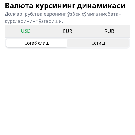
Валюта курсининг динамикаси
Доллар, рубл ва евронинг ўзбек сўмига нисбатан
курсларининг ўзгариши.
USD
EUR
RUB
Сотиб олиш
Сотиш