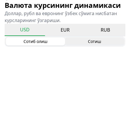
Валюта курсининг динамикаси
Доллар, рубл ва евронинг ўзбек сўмига нисбатан
курсларининг ўзгариши.
USD
EUR
RUB
Сотиб олиш
Сотиш