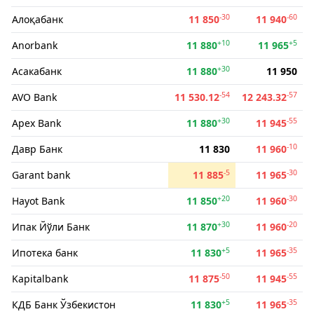
-30
-60
Алоқабанк
11 850
11 940
+10
+5
Anorbank
11 880
11 965
+30
Асакабанк
11 880
11 950
-54
-57
AVO Bank
11 530.12
12 243.32
+30
-55
Apex Bank
11 880
11 945
-10
Давр Банк
11 830
11 960
-5
-30
Garant bank
11 885
11 965
+20
-30
Hayot Bank
11 850
11 960
+30
-20
Ипак Йўли Банк
11 870
11 960
+5
-35
Ипотека банк
11 830
11 965
-50
-55
Kapitalbank
11 875
11 945
+5
-35
КДБ Банк Ўзбекистон
11 830
11 965