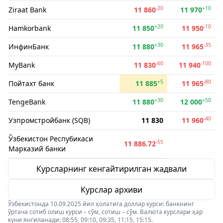
-20
+10
Ziraat Bank
11 860
11 970
+20
-10
Hamkorbank
11 850
11 950
+30
-35
ИнфинБанк
11 880
11 965
-60
-100
MyBank
11 830
11 940
+5
-80
Пойтахт банк
11 885
11 965
+30
+50
TengeBank
11 880
12 000
-40
Узпромстройбанк (SQB)
11 830
11 960
Ўзбекистон Респубикаси
-55
11 886.72
Марказий банки
Курсларнинг кенгайтирилган жадвали
Курслар архиви
Ўзбекистонда 10.09.2025 йил ҳолатига доллар курси: банкнинг
ўртача сотиб олиш курси – сўм, сотиш – сўм. Валюта курслари ҳар
куни янгиланади: 08:55, 09:10, 09:35, 11:15, 15:15.