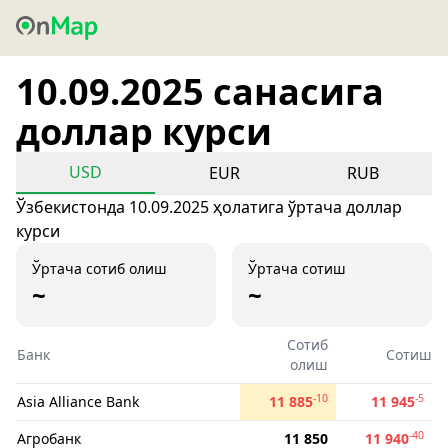
10.09.2025 санасига
доллар курси
USD
EUR
RUB
Ўзбекистонда 10.09.2025 ҳолатига ўртача доллар
курси
Ўртача сотиб олиш
Ўртача сотиш
~
~
Сотиб
Банк
Сотиш
олиш
-10
-5
Asia Alliance Bank
11 885
11 945
-40
Агробанк
11 850
11 940