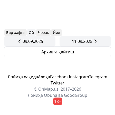
Бир ҳафта
Ой
Чорак
Йил
09.09.2025
11.09.2025
Архивга қайтиш
Лойиҳа ҳақида
Алоқа
Facebook
Instagram
Telegram
Twitter
© OnMap.uz, 2017–2026
Лойиҳа
Obuna
ва
GoodGroup
18+