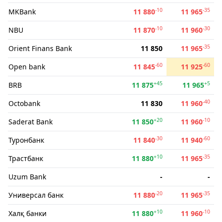
-10
-35
MKBank
11 880
11 965
-10
-30
NBU
11 870
11 960
-35
Orient Finans Bank
11 850
11 965
-60
-60
Open bank
11 845
11 925
+45
+5
BRB
11 875
11 965
-40
Octobank
11 830
11 960
+20
-10
Saderat Bank
11 850
11 960
-30
-60
Туронбанк
11 840
11 940
+10
-35
Трастбанк
11 880
11 965
Uzum Bank
-
-
-20
-35
Универсал банк
11 880
11 965
+10
-10
Халқ банки
11 880
11 960