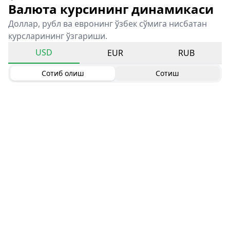
Валюта курсининг динамикаси
Доллар, рубл ва евронинг ўзбек сўмига нисбатан
курсларининг ўзгариши.
USD
EUR
RUB
Сотиб олиш
Сотиш