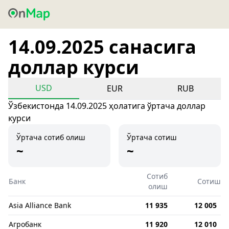
14.09.2025 санасига
доллар курси
USD
EUR
RUB
Ўзбекистонда 14.09.2025 ҳолатига ўртача доллар
курси
Ўртача сотиб олиш
Ўртача сотиш
~
~
Сотиб
Банк
Сотиш
олиш
Asia Alliance Bank
11 935
12 005
Агробанк
11 920
12 010