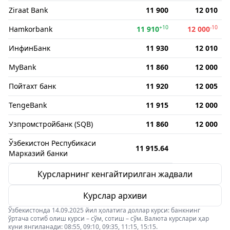
Ziraat Bank
11 900
12 010
+10
-10
Hamkorbank
11 910
12 000
ИнфинБанк
11 930
12 010
MyBank
11 860
12 000
Пойтахт банк
11 920
12 005
TengeBank
11 915
12 000
Узпромстройбанк (SQB)
11 860
12 000
Ўзбекистон Респубикаси
11 915.64
Марказий банки
Курсларнинг кенгайтирилган жадвали
Курслар архиви
Ўзбекистонда 14.09.2025 йил ҳолатига доллар курси: банкнинг
ўртача сотиб олиш курси – сўм, сотиш – сўм. Валюта курслари ҳар
куни янгиланади: 08:55, 09:10, 09:35, 11:15, 15:15.