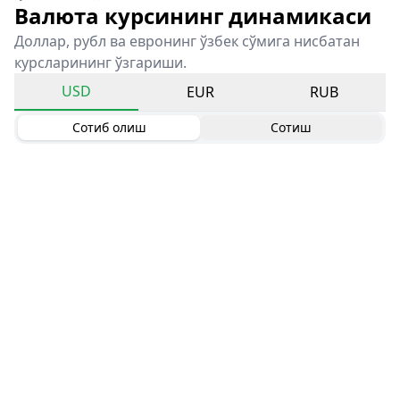
Валюта курсининг динамикаси
Доллар, рубл ва евронинг ўзбек сўмига нисбатан
курсларининг ўзгариши.
USD
EUR
RUB
Сотиб олиш
Сотиш