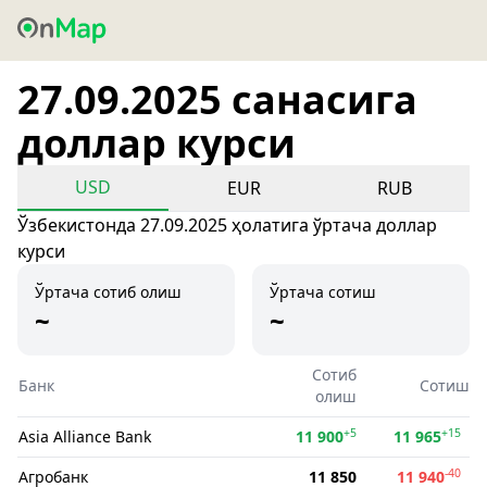
27.09.2025 санасига
доллар курси
USD
EUR
RUB
Ўзбекистонда 27.09.2025 ҳолатига ўртача доллар
курси
Ўртача сотиб олиш
Ўртача сотиш
~
~
Сотиб
Банк
Сотиш
олиш
+5
+15
Asia Alliance Bank
11 900
11 965
-40
Агробанк
11 850
11 940