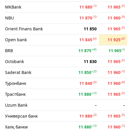
-10
-35
MKBank
11 880
11 965
-10
-30
NBU
11 870
11 960
-35
Orient Finans Bank
11 850
11 965
-60
-60
Open bank
11 845
11 925
+45
+5
BRB
11 875
11 965
-35
Octobank
11 830
11 965
+20
-10
Saderat Bank
11 850
11 960
-30
-40
Туронбанк
11 840
11 960
+10
-35
Трастбанк
11 880
11 965
Uzum Bank
-
-
-20
-35
Универсал банк
11 880
11 965
+10
-10
Халқ банки
11 880
11 960