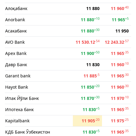
-40
Алоқабанк
11 880
11 960
+10
+5
Anorbank
11 880
11 965
+30
Асакабанк
11 880
11 950
-54
-57
AVO Bank
11 530.12
12 243.32
+50
-35
Apex Bank
11 900
11 965
-10
Давр Банк
11 830
11 960
-5
-30
Garant bank
11 885
11 965
+20
-30
Hayot Bank
11 850
11 960
+30
-10
Ипак Йўли Банк
11 870
11 970
+5
-35
Ипотека банк
11 830
11 965
-20
-25
Kapitalbank
11 905
11 975
+5
-35
КДБ Банк Ўзбекистон
11 830
11 965