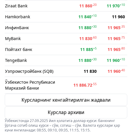
-20
+10
Ziraat Bank
11 860
11 970
+10
Hamkorbank
11 840
11 960
+30
-35
ИнфинБанк
11 880
11 965
-60
-75
MyBank
11 830
11 965
+5
-80
Пойтахт банк
11 885
11 965
+30
+10
TengeBank
11 880
11 960
-40
Узпромстройбанк (SQB)
11 830
11 960
Ўзбекистон Респубикаси
-55
11 886.72
Марказий банки
Курсларнинг кенгайтирилган жадвали
Курслар архиви
Ўзбекистонда 27.09.2025 йил ҳолатига доллар курси: банкнинг
ўртача сотиб олиш курси – сўм, сотиш – сўм. Валюта курслари ҳар
куни янгиланади: 08:55, 09:10, 09:35, 11:15, 15:15.