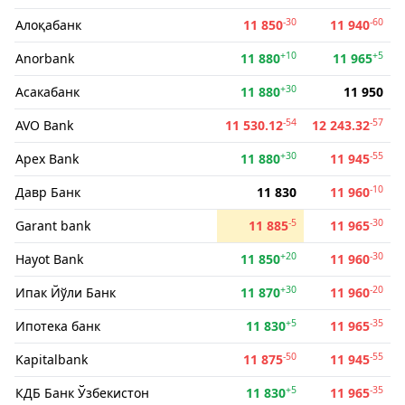
-30
-60
Алоқабанк
11 850
11 940
+10
+5
Anorbank
11 880
11 965
+30
Асакабанк
11 880
11 950
-54
-57
AVO Bank
11 530.12
12 243.32
+30
-55
Apex Bank
11 880
11 945
-10
Давр Банк
11 830
11 960
-5
-30
Garant bank
11 885
11 965
+20
-30
Hayot Bank
11 850
11 960
+30
-20
Ипак Йўли Банк
11 870
11 960
+5
-35
Ипотека банк
11 830
11 965
-50
-55
Kapitalbank
11 875
11 945
+5
-35
КДБ Банк Ўзбекистон
11 830
11 965