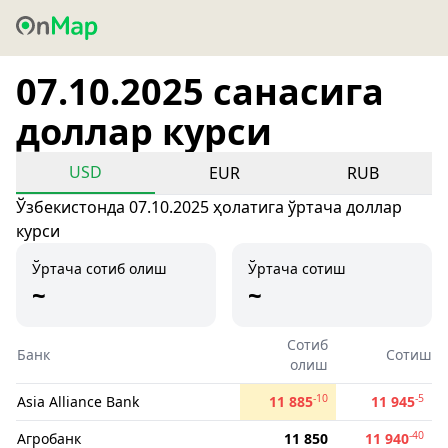
07.10.2025 санасига
доллар курси
USD
EUR
RUB
Ўзбекистонда 07.10.2025 ҳолатига ўртача доллар
курси
Ўртача сотиб олиш
Ўртача сотиш
~
~
Сотиб
Банк
Сотиш
олиш
-10
-5
Asia Alliance Bank
11 885
11 945
-40
Агробанк
11 850
11 940