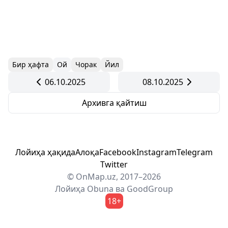
Бир ҳафта
Ой
Чорак
Йил
06.10.2025
08.10.2025
Архивга қайтиш
Лойиҳа ҳақида
Алоқа
Facebook
Instagram
Telegram
Twitter
© OnMap.uz, 2017–2026
Лойиҳа
Obuna
ва
GoodGroup
18+