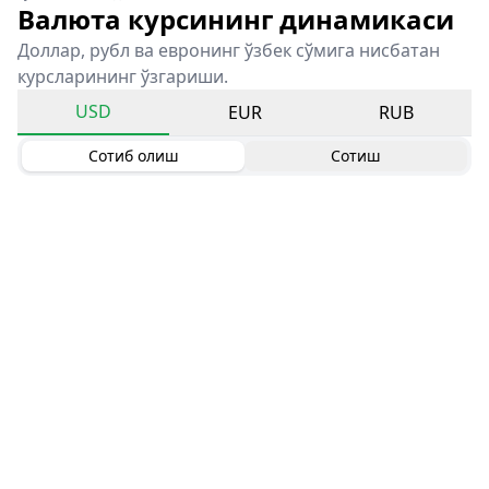
Валюта курсининг динамикаси
Доллар, рубл ва евронинг ўзбек сўмига нисбатан
курсларининг ўзгариши.
USD
EUR
RUB
Сотиб олиш
Сотиш