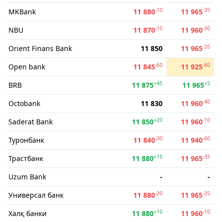
-10
-35
MKBank
11 880
11 965
-10
-30
NBU
11 870
11 960
-35
Orient Finans Bank
11 850
11 965
-60
-60
Open bank
11 845
11 925
+45
+5
BRB
11 875
11 965
-40
Octobank
11 830
11 960
+20
-10
Saderat Bank
11 850
11 960
-30
-60
Туронбанк
11 840
11 940
+10
-35
Трастбанк
11 880
11 965
Uzum Bank
-
-
-20
-35
Универсал банк
11 880
11 965
+10
-10
Халқ банки
11 880
11 960