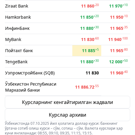
-20
+10
Ziraat Bank
11 860
11 970
+20
-10
Hamkorbank
11 850
11 950
+30
-35
ИнфинБанк
11 880
11 965
-60
-100
MyBank
11 830
11 940
+5
-80
Пойтахт банк
11 885
11 965
+30
+50
TengeBank
11 880
12 000
-40
Узпромстройбанк (SQB)
11 830
11 960
Ўзбекистон Респубикаси
-55
11 886.72
Марказий банки
Курсларнинг кенгайтирилган жадвали
Курслар архиви
Ўзбекистонда 07.10.2025 йил ҳолатига доллар курси: банкнинг
ўртача сотиб олиш курси – сўм, сотиш – сўм. Валюта курслари ҳар
куни янгиланади: 08:55, 09:10, 09:35, 11:15, 15:15.